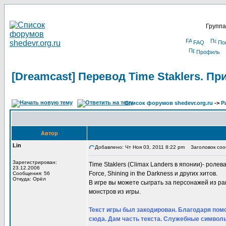
Группа
FAQ
По
Профиль
[Dreamcast] Перевод Time Staklers. П
Список форумов shedevr.org.ru
->
Р
Автор
Lin
Добавлено: Чт Ноя 03, 2011 8:22 pm
Заголовок сооб
Зарегистрирован:
Time Staklers (Climax Landers в японии)- ролевая
23.12.2006
Force, Shining in the Darkness и других хитов.
Сообщения: 56
Откуда: Орёл
В игре вы можете сыграть за персонажей из р
монстров из игры.
Текст игры был закодирован. Благодаря помо
сюда. Дам часть текста. Служебные символы