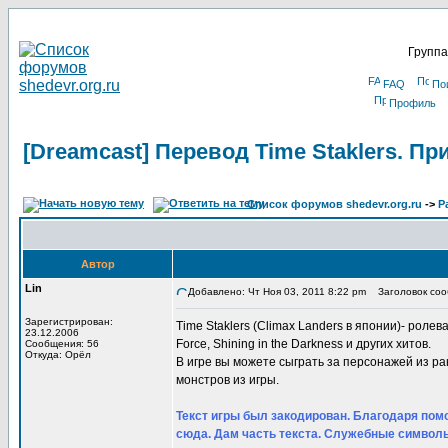
Группа
FAQ
По
Профиль
[Dreamcast] Перевод Time Staklers. П
Список форумов shedevr.org.ru
->
Р
Автор
Lin
Добавлено: Чт Ноя 03, 2011 8:22 pm
Заголовок сооб
Зарегистрирован:
Time Staklers (Climax Landers в японии)- ролевая
23.12.2006
Force, Shining in the Darkness и других хитов.
Сообщения: 56
Откуда: Орёл
В игре вы можете сыграть за персонажей из р
монстров из игры.
Текст игры был закодирован. Благодаря помо
сюда. Дам часть текста. Служебные символы