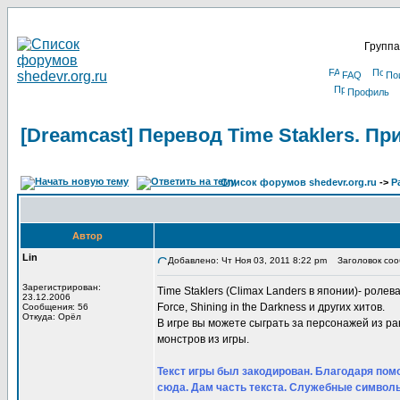
Группа
FAQ
По
Профиль
[Dreamcast] Перевод Time Staklers. П
Список форумов shedevr.org.ru
->
Р
Автор
Lin
Добавлено: Чт Ноя 03, 2011 8:22 pm
Заголовок сооб
Зарегистрирован:
Time Staklers (Climax Landers в японии)- ролевая
23.12.2006
Force, Shining in the Darkness и других хитов.
Сообщения: 56
Откуда: Орёл
В игре вы можете сыграть за персонажей из р
монстров из игры.
Текст игры был закодирован. Благодаря помо
сюда. Дам часть текста. Служебные символы