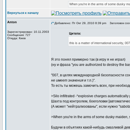
When you're in the arms of some dusky mai
Вернуться к началу
Anton
Добавлено: Пт Окт 29, 2010 8:39 pm
Заголовок соо
Зарегистрирован: 10.11.2003
Цитата:
Сообщения: 727
Откуда: Киев
this is a matter of international security, 0
Я это понял примерно так (в игру я не играл)
(ну и фраза "you are authorized to destroy the ba
"007, в целях международной безопасности с
не имеет значения
и т.п.)".
То есть ты можешь замочить всех, при необход
>Silo infiltrated -*explosive charges automatically
Шахта под контролем, боеголовки [автоматическ
(А может "нейтрализованы", если нужно "sabota
>When you're in the arms of some dusky maiden, s
Будучи в объятиях какой-нибудь смазливой дев