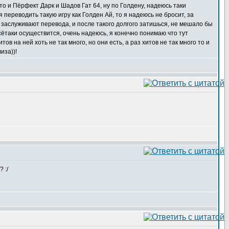
 то и Пёрфект Дарк и Шадов Гат 64, ну по Голдену, надеюсь таки
я переводить такую игру как Голден Ай, то я надеюсь не бросит, за
о заслуживают перевода, и после такого долгого затишься, не мешало бы
всётаки осуществится, очень надеюсь, я конечно понимаю что тут
 на ней хоть не так много, но они есть, а раз хитов не так много то и
иза))!
 :/