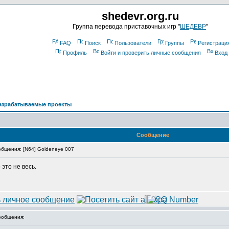
shedevr.org.ru
Группа перевода приставочных игр "
ШЕДЕВР
"
FAQ
Поиск
Пользователи
Группы
Регистраци
Профиль
Войти и проверить личные сообщения
Вход
азрабатываемые проекты
Сообщение
бщения: [N64] Goldeneye 007
 это не весь.
ообщения: