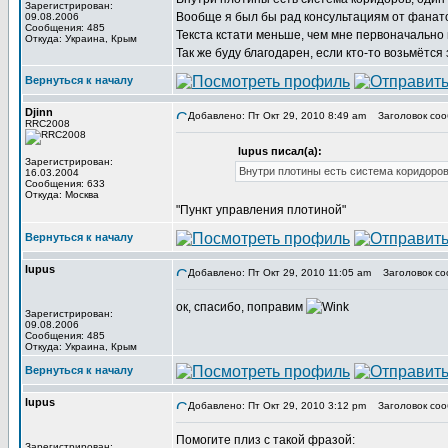
Зарегистрирован:
Вообще я был бы рад консультациям от фанато
09.08.2006
Сообщения: 485
Текста кстати меньше, чем мне первоначально п
Откуда: Украина, Крым
Так же буду благодарен, если кто-то возьмётся
Вернуться к началу
Djinn
Добавлено: Пт Окт 29, 2010 8:49 am
Заголовок соо
RRC2008
lupus писал(а):
Зарегистрирован:
Внутри плотины есть система коридоров
16.03.2004
Сообщения: 633
Откуда: Москва
"Пункт управления плотиной"
Вернуться к началу
lupus
Добавлено: Пт Окт 29, 2010 11:05 am
Заголовок со
ок, спасибо, поправим
Зарегистрирован:
09.08.2006
Сообщения: 485
Откуда: Украина, Крым
Вернуться к началу
lupus
Добавлено: Пт Окт 29, 2010 3:12 pm
Заголовок соо
Помогите плиз с такой фразой:
Зарегистрирован: