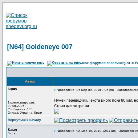
[N64] Goldeneye 007
Список форумов shedevr.org.ru
->
Р
Автор
lupus
Добавлено: Вт Мар 09, 2010 7:25 pm
Заголовок соо
Нужен переводчик. Текста много пока 80 кил, но
Зарегистрирован:
Скрин для затравки:
09.08.2006
Сообщения: 485
Откуда: Украина, Крым
Вернуться к началу
Satan
Добавлено: Ср Мар 10, 2010 12:11 am
Заголовок с
Гость