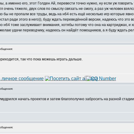
ны, а именно его, этот Голден Ай, перевести точно нужно, ну если уж говорить
л очень тяжело, двух слов по смыслу связать не смогу, а раз уж человек взялс
ко бы не пропали все труды, ведь на н64 есть ещё несколько игр которые явн
стал ради этого в него)), буду ждать переведённой версии, надеюсь что это 
 н64 тоже заслуживает внимания, хотябы потому что она на картриджах, и хитов
 желаю удачи переводчику, надеюсь он найдёт помощников, а я буду ждать рел
общения:
риходится, так что пока можешь играть дальше.
общения:
е умудрился начать проектов и затем благополучно забросить на разной стадии?
общения: