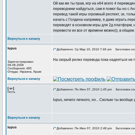
Ой как же ты прав, игр на н64 всего 4 переведе
переводчики найдуться, сам я помог бы но с Анг
перевод такой игры огромный респект, эх, толь
начать с Голдена например, я даже играть пере
переводят в основном игры для 2д платформ, но
перевести их все от времени можно)), в общем
Вернуться к началу
lupus
Добавлено: Ср Мар 10, 2010 7:49 am
Заголовок со
На скорый релиз перевода пока надеяться не п
Зарегистрирован:
09.08.2006
Сообщения: 485
Откуда: Украина, Крым
Вернуться к началу
[-v-]
Добавлено: Пн Июн 07, 2010 1:45 pm
Заголовок со
Гость
lupus, ничего личного, но... Сколько ты вообщ
Вернуться к началу
lupus
Добавлено: Пн Июн 07, 2010 2:48 pm
Заголовок со