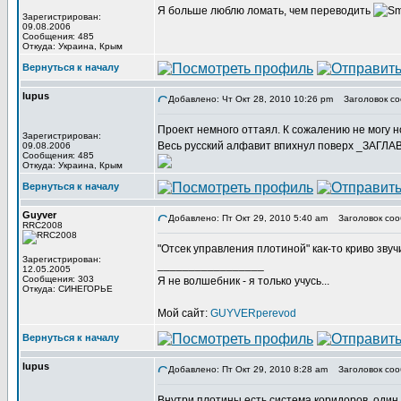
Я больше люблю ломать, чем переводить
Зарегистрирован:
09.08.2006
Сообщения: 485
Откуда: Украина, Крым
Вернуться к началу
lupus
Добавлено: Чт Окт 28, 2010 10:26 pm
Заголовок со
Проект немного оттаял. К сожалению не могу н
Зарегистрирован:
Весь русский алфавит впихнул поверх _ЗАГЛА
09.08.2006
Сообщения: 485
Откуда: Украина, Крым
Вернуться к началу
Guyver
Добавлено: Пт Окт 29, 2010 5:40 am
Заголовок соо
RRC2008
"Отсек управления плотиной" как-то криво звуч
Зарегистрирован:
_________________
12.05.2005
Сообщения: 303
Я не волшебник - я только учусь...
Откуда: СИНЕГОРЬЕ
Мой сайт:
GUYVERperevod
Вернуться к началу
lupus
Добавлено: Пт Окт 29, 2010 8:28 am
Заголовок соо
Внутри плотины есть система коридоров, один 