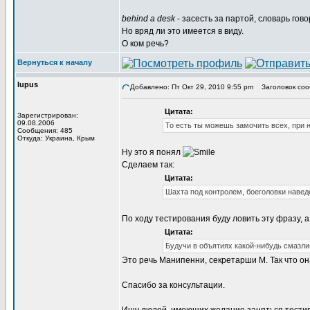
behind a desk
- засесть за партой, словарь говор
Но вряд ли это имеется в виду.
О ком речь?
Вернуться к началу
lupus
Добавлено: Пт Окт 29, 2010 9:55 pm
Заголовок соо
Цитата:
Зарегистрирован:
09.08.2006
То есть ты можешь замочить всех, при 
Сообщения: 485
Откуда: Украина, Крым
Ну это я понял
Сделаем так:
Цитата:
Шахта под контролем, боеголовки навед
По ходу тестирования буду ловить эту фразу, а 
Цитата:
Будучи в объятиях какой-нибудь смазли
Это речь Манипенни, секретарши М. Так что он
Спасибо за консультации.