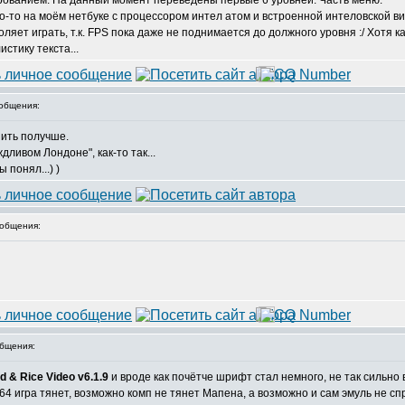
ованием. На данный момент переведены первые 6 уровней. Часть меню.
то-то на моём нетбуке с процессором интел атом и встроенной интеловской 
оляет играть, т.к. FPS пока даже не поднимается до должного уровня :/ Хотя 
истику текста...
общения:
нить получше.
ливом Лондоне", как-то так...
 понял...) )
общения:
бщения:
rd & Rice Video v6.1.9
и вроде как почётче шрифт стал немного, не так сильно 
4 игра тянет, возможно комп не тянет Мапена, а возможно и сам эмуль не спр