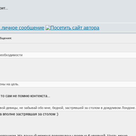
ит...
бщения:
необходимости
ены на цель.
то сам не помню контекста...
вой девицы, не забывай обо мне, бедной, застрявшей за столом в дождливом Лондоне.
а вполне застрявшая за столом :)