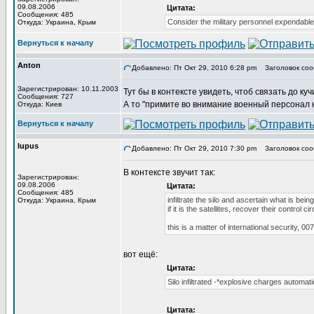
09.08.2006
Цитата:
Сообщения: 485
Consider the military personnel expendable
Откуда: Украина, Крым
Вернуться к началу
Anton
Добавлено: Пт Окт 29, 2010 6:28 pm
Заголовок соо
Зарегистрирован: 10.11.2003
Тут бы в контексте увидеть, чтоб связать до куч
Сообщения: 727
А то "примите во внимание военный персонал 
Откуда: Киев
Вернуться к началу
lupus
Добавлено: Пт Окт 29, 2010 7:30 pm
Заголовок соо
В контексте звучит так:
Зарегистрирован:
09.08.2006
Цитата:
Сообщения: 485
infiltrate the silo and ascertain what is being
Откуда: Украина, Крым
if it is the satellites, recover their contro
this is a matter of international security, 0
вот ещё:
Цитата:
Silo infiltrated -*explosive charges automati
Цитата: