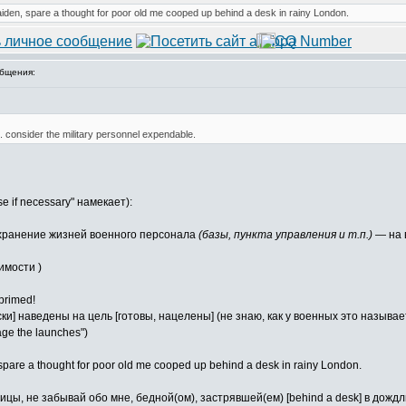
den, spare a thought for poor old me cooped up behind a desk in rainy London.
бщения:
07. consider the military personnel expendable.
se if necessary" намекает):
охранение жизней военного персонала
(базы, пункта управления и т.п.)
— на 
имости )
 primed!
и] наведены на цель [готовы, нацелены] (не знаю, как у военных это называе
ge the launches")
pare a thought for poor old me cooped up behind a desk in rainy London.
ицы, не забывай обо мне, бедной(ом), застрявшей(ем) [behind a desk] в дожд