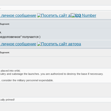
.
бщения:
и.
недолговечное" получается )
бщения:
 placed into orbit;
l circuitry and sabotage the launches. you are authorized to destroy the base if necessary.
07. consider the military personnel expendable.
cally primed!