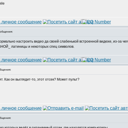
общения:
ормально настроить видео да своей слабенькой встроенной видюхе, из-за чег
ВНОЙ_ латиницы и некоторых спец символов.
бщения:
ит. Как он выглядит-то, этот отсек? Может пульт?
бщения:
из которых ведёт в охраняемый отсек, где находятся компьютеры.