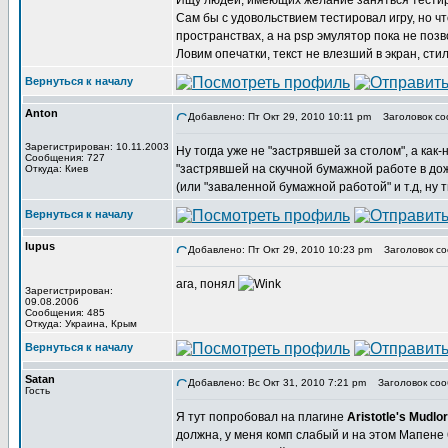
Ищу людей, имеющих желание заняться тестир
Сам бы с удовольствием тестировал игру, но ч
пространствах, а на psp эмулятор пока не позв
Ловим опечатки, текст не влезший в экран, стил
Вернуться к началу
Anton
Добавлено: Пт Окт 29, 2010 10:11 pm
Заголовок со
Зарегистрирован: 10.11.2003
Ну тогда уже не "застрявшей за столом", а как-
Сообщения: 727
"застрявшей на скучной бумажной работе в дожд
Откуда: Киев
(или "заваленной бумажной работой" и т.д, ну ты
Вернуться к началу
lupus
Добавлено: Пт Окт 29, 2010 10:23 pm
Заголовок со
ага, понял
Зарегистрирован:
09.08.2006
Сообщения: 485
Откуда: Украина, Крым
Вернуться к началу
Satan
Добавлено: Вс Окт 31, 2010 7:21 pm
Заголовок соо
Гость
Я тут попробовал на плагине
Aristotle's Mudlo
должна, у меня комп слабый и на этом Мапене 6