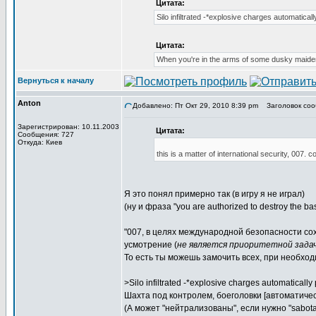
Цитата:
Silo infiltrated -*explosive charges automaticall
Цитата:
When you're in the arms of some dusky maiden
Вернуться к началу
Anton
Добавлено: Пт Окт 29, 2010 8:39 pm
Заголовок соо
Зарегистрирован: 10.11.2003
Цитата:
Сообщения: 727
Откуда: Киев
this is a matter of international security, 007. 
Я это понял примерно так (в игру я не играл)
(ну и фраза "you are authorized to destroy the ba
"007, в целях международной безопасности с
усмотрение (
не является приоритетной задач
То есть ты можешь замочить всех, при необход
>Silo infiltrated -*explosive charges automatically
Шахта под контролем, боеголовки [автоматическ
(А может "нейтрализованы", если нужно "sabota