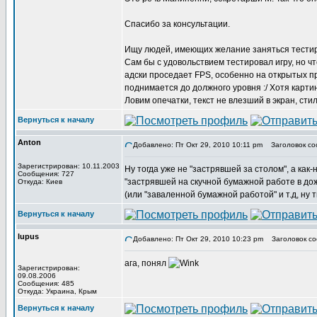
Спасибо за консультации.
Ищу людей, имеющих желание заняться тестир
Сам бы с удовольствием тестировал игру, но ч
адски проседает FPS, особенно на открытых про
поднимается до должного уровня :/ Хотя карти
Ловим опечатки, текст не влезший в экран, стил
Вернуться к началу
Anton
Добавлено: Пт Окт 29, 2010 10:11 pm
Заголовок со
Зарегистрирован: 10.11.2003
Ну тогда уже не "застрявшей за столом", а как-
Сообщения: 727
"застрявшей на скучной бумажной работе в дожд
Откуда: Киев
(или "заваленной бумажной работой" и т.д, ну ты
Вернуться к началу
lupus
Добавлено: Пт Окт 29, 2010 10:23 pm
Заголовок со
ага, понял
Зарегистрирован:
09.08.2006
Сообщения: 485
Откуда: Украина, Крым
Вернуться к началу