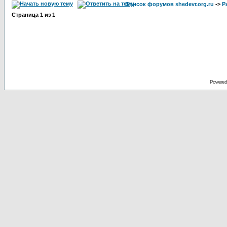
Список форумов shedevr.org.ru
->
Р
Страница
1
из
1
Powered