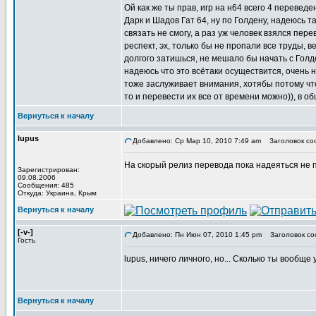
Ой как же ты прав, игр на н64 всего 4 переведе
Дарк и Шадов Гат 64, ну по Голдену, надеюсь т
связать не смогу, а раз уж человек взялся пере
респект, эх, только бы не пропали все труды, 
долгого затишься, не мешало бы начать с Голде
надеюсь что это всётаки осуществится, очень 
тоже заслуживает внимания, хотябы потому что о
то и перевести их все от времени можно)), в о
Вернуться к началу
lupus
Добавлено: Ср Мар 10, 2010 7:49 am
Заголовок со
На скорый релиз перевода пока надеяться не п
Зарегистрирован:
09.08.2006
Сообщения: 485
Откуда: Украина, Крым
Вернуться к началу
[-v-]
Добавлено: Пн Июн 07, 2010 1:45 pm
Заголовок со
Гость
lupus, ничего личного, но... Сколько ты вообщ
Вернуться к началу