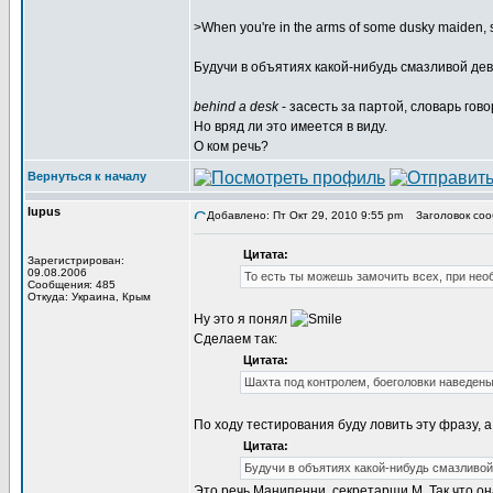
>When you're in the arms of some dusky maiden, s
Будучи в объятиях какой-нибудь смазливой дев
behind a desk
- засесть за партой, словарь говор
Но вряд ли это имеется в виду.
О ком речь?
Вернуться к началу
lupus
Добавлено: Пт Окт 29, 2010 9:55 pm
Заголовок соо
Цитата:
Зарегистрирован:
09.08.2006
То есть ты можешь замочить всех, при нео
Сообщения: 485
Откуда: Украина, Крым
Ну это я понял
Сделаем так:
Цитата:
Шахта под контролем, боеголовки наведены
По ходу тестирования буду ловить эту фразу, а 
Цитата:
Будучи в объятиях какой-нибудь смазливой
Это речь Манипенни, секретарши М. Так что он