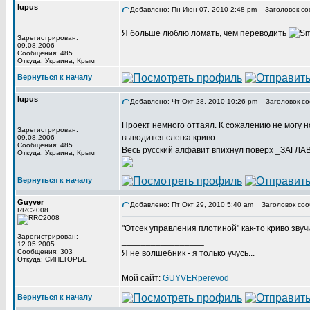
lupus
Добавлено: Пн Июн 07, 2010 2:48 pm
Заголовок со
Я больше люблю ломать, чем переводить
Зарегистрирован:
09.08.2006
Сообщения: 485
Откуда: Украина, Крым
Вернуться к началу
lupus
Добавлено: Чт Окт 28, 2010 10:26 pm
Заголовок со
Проект немного оттаял. К сожалению не могу 
Зарегистрирован:
выводится слегка криво.
09.08.2006
Сообщения: 485
Весь русский алфавит впихнул поверх _ЗАГЛА
Откуда: Украина, Крым
Вернуться к началу
Guyver
Добавлено: Пт Окт 29, 2010 5:40 am
Заголовок соо
RRC2008
"Отсек управления плотиной" как-то криво звуч
Зарегистрирован:
_________________
12.05.2005
Сообщения: 303
Я не волшебник - я только учусь...
Откуда: СИНЕГОРЬЕ
Мой сайт:
GUYVERperevod
Вернуться к началу