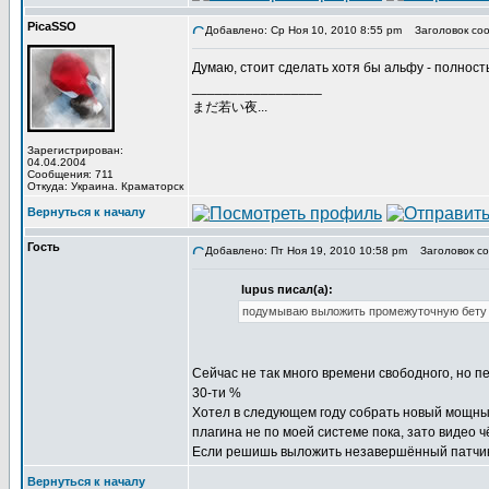
PicaSSO
Добавлено: Ср Ноя 10, 2010 8:55 pm
Заголовок соо
Думаю, стоит сделать хотя бы альфу - полность
_________________
まだ若い夜...
Зарегистрирован:
04.04.2004
Сообщения: 711
Откуда: Украина. Краматорск
Вернуться к началу
Гость
Добавлено: Пт Ноя 19, 2010 10:58 pm
Заголовок со
lupus писал(а):
подумываю выложить промежуточную бету с
Сейчас не так много времени свободного, но п
30-ти %
Хотел в следующем году собрать новый мощный к
плагина не по моей системе пока, зато видео ч
Если решишь выложить незавершённый патчик, 
Вернуться к началу