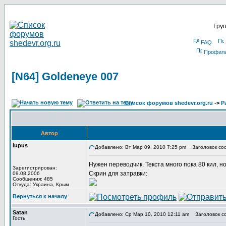
Груп
FAQ
Профил
[N64] Goldeneye 007
Список форумов shedevr.org.ru
->
Р
Автор
lupus
Добавлено: Вт Мар 09, 2010 7:25 pm
Заголовок соо
Нужен переводчик. Текста много пока 80 кил, но
Зарегистрирован:
Скрин для затравки:
09.08.2006
Сообщения: 485
Откуда: Украина, Крым
Вернуться к началу
Satan
Добавлено: Ср Мар 10, 2010 12:11 am
Заголовок с
Гость