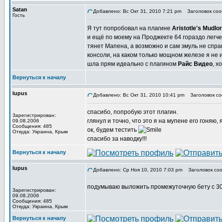
Satan
Добавлено: Вс Окт 31, 2010 7:21 pm
Заголовок соо
Гость
Я тут попробовал на плагине
Aristotle's Mudlo
и ещё по моему на Проджекте 64 гораздо легче
тянет Мапена, а возможно и сам эмуль не справ
консоли, на каком только мощном железе я не и
шла прям идеально с плагином
Райс Видео
, х
Вернуться к началу
lupus
Добавлено: Вс Окт 31, 2010 10:41 pm
Заголовок со
спасибо, попробую этот плагин.
Зарегистрирован:
глянул и точно, что это я на мупене его гоняю,
09.08.2006
Сообщения: 485
ок, будем тестить
Откуда: Украина, Крым
спасибо за наводку!!!
Вернуться к началу
lupus
Добавлено: Ср Ноя 10, 2010 7:03 pm
Заголовок соо
подумываю выложить промежуточную бету с 30
Зарегистрирован:
09.08.2006
Сообщения: 485
Откуда: Украина, Крым
Вернуться к началу