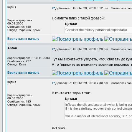
lupus
Добавлено: Пт Окт 29, 2010 3:12 pm
Заголовок соо
Помогите плиз с такой фразой:
Зарегистрирован:
09.08.2006
Цитата:
Сообщения: 485
Consider the military personnel expendable.
Откуда: Украина, Крым
Вернуться к началу
Anton
Добавлено: Пт Окт 29, 2010 6:28 pm
Заголовок соо
Зарегистрирован: 10.11.2003
Тут бы в контексте увидеть, чтоб связать до куч
Сообщения: 727
А то "примите во внимание военный персонал 
Откуда: Киев
Вернуться к началу
lupus
Добавлено: Пт Окт 29, 2010 7:30 pm
Заголовок соо
В контексте звучит так:
Зарегистрирован:
09.08.2006
Цитата:
Сообщения: 485
infiltrate the silo and ascertain what is being pla
Откуда: Украина, Крым
if it is the satellites, recover their control ci
this is a matter of international security, 007. 
вот ещё: