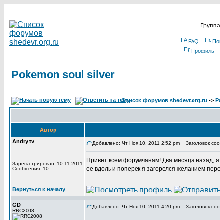
Группа
FAQ
По
Профиль
Pokemon soul silver
Список форумов shedevr.org.ru
->
Р
Автор
Andry tv
Добавлено: Чт Ноя 10, 2011 2:52 pm
Заголовок сооб
Привет всем форумчанам! Два месяца назад, я в
Зарегистрирован: 10.11.2011
ее вдоль и поперек я загорелся желанием пере
Сообщения: 10
Вернуться к началу
GD
Добавлено: Чт Ноя 10, 2011 4:20 pm
Заголовок соо
RRC2008