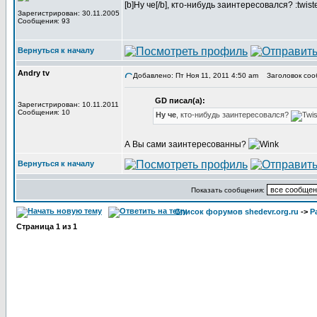
[b]Ну че[/b], кто-нибудь заинтересовался? :twist
Зарегистрирован: 30.11.2005
Сообщения: 93
Вернуться к началу
Andry tv
Добавлено: Пт Ноя 11, 2011 4:50 am
Заголовок соо
GD писал(а):
Зарегистрирован: 10.11.2011
Сообщения: 10
Ну че
, кто-нибудь заинтересовался?
А Вы сами заинтересованны?
Вернуться к началу
Показать сообщения:
Список форумов shedevr.org.ru
->
Р
Страница
1
из
1