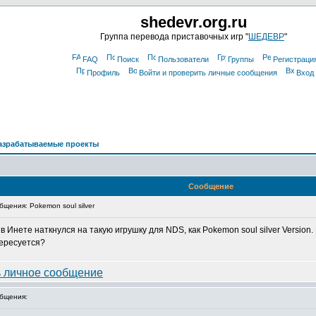
shedevr.org.ru
Группа перевода приставочных игр "
ШЕДЕВР
"
FAQ
Поиск
Пользователи
Группы
Регистраци
Профиль
Войти и проверить личные сообщения
Вход
азрабатываемые проекты
Сообщение
щения: Pokemon soul silver
 Инете наткнулся на такую игрушку для NDS, как Pokemon soul silver Version
тересуется?
бщения: