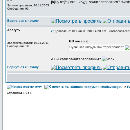
[b]Ну че[/b], кто-нибудь заинтересовался? :twist
Зарегистрирован: 30.11.2005
Сообщения: 93
Вернуться к началу
Andry tv
Добавлено: Пт Ноя 11, 2011 4:50 am
Заголовок соо
GD писал(а):
Зарегистрирован: 10.11.2011
Сообщения: 10
Ну че
, кто-нибудь заинтересовался?
А Вы сами заинтересованны?
Вернуться к началу
Список форумов shedevr.org.ru
->
Р
Страница
1
из
1