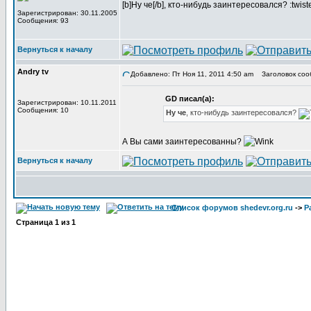
[b]Ну че[/b], кто-нибудь заинтересовался? :twist
Зарегистрирован: 30.11.2005
Сообщения: 93
Вернуться к началу
Andry tv
Добавлено: Пт Ноя 11, 2011 4:50 am
Заголовок соо
GD писал(а):
Зарегистрирован: 10.11.2011
Сообщения: 10
Ну че
, кто-нибудь заинтересовался?
А Вы сами заинтересованны?
Вернуться к началу
Список форумов shedevr.org.ru
->
Р
Страница
1
из
1