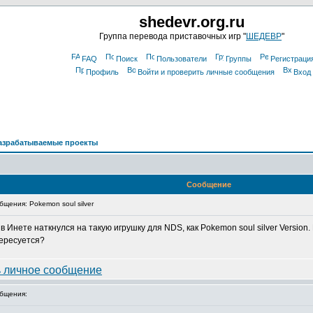
shedevr.org.ru
Группа перевода приставочных игр "
ШЕДЕВР
"
FAQ
Поиск
Пользователи
Группы
Регистраци
Профиль
Войти и проверить личные сообщения
Вход
азрабатываемые проекты
Сообщение
щения: Pokemon soul silver
 Инете наткнулся на такую игрушку для NDS, как Pokemon soul silver Version
тересуется?
бщения: