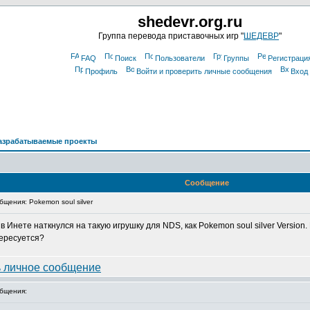
shedevr.org.ru
Группа перевода приставочных игр "
ШЕДЕВР
"
FAQ
Поиск
Пользователи
Группы
Регистраци
Профиль
Войти и проверить личные сообщения
Вход
азрабатываемые проекты
Сообщение
щения: Pokemon soul silver
 Инете наткнулся на такую игрушку для NDS, как Pokemon soul silver Version
тересуется?
бщения: