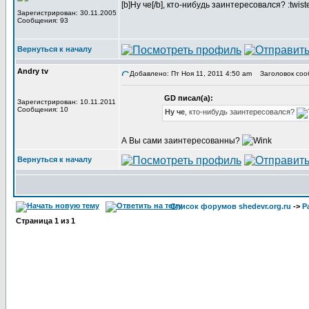
[b]Ну че[/b], кто-нибудь заинтересовался? :twist
Зарегистрирован: 30.11.2005
Сообщения: 93
Вернуться к началу
Andry tv
Добавлено: Пт Ноя 11, 2011 4:50 am
Заголовок соо
GD писал(а):
Зарегистрирован: 10.11.2011
Сообщения: 10
Ну че
, кто-нибудь заинтересовался?
А Вы сами заинтересованны?
Вернуться к началу
Список форумов shedevr.org.ru
->
Р
Страница
1
из
1