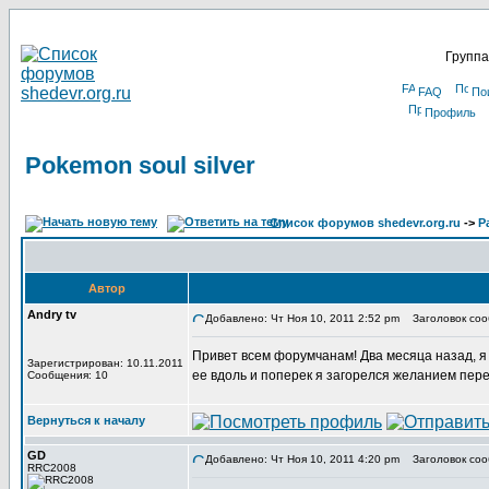
Группа
FAQ
По
Профиль
Pokemon soul silver
Список форумов shedevr.org.ru
->
Р
Автор
Andry tv
Добавлено: Чт Ноя 10, 2011 2:52 pm
Заголовок сооб
Привет всем форумчанам! Два месяца назад, я в
Зарегистрирован: 10.11.2011
ее вдоль и поперек я загорелся желанием пере
Сообщения: 10
Вернуться к началу
GD
Добавлено: Чт Ноя 10, 2011 4:20 pm
Заголовок соо
RRC2008