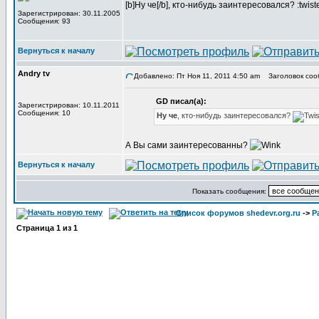
[b]Ну че[/b], кто-нибудь заинтересовался? :twist
Зарегистрирован: 30.11.2005
Сообщения: 93
Вернуться к началу
Andry tv
Добавлено: Пт Ноя 11, 2011 4:50 am
Заголовок соо
GD писал(а):
Зарегистрирован: 10.11.2011
Сообщения: 10
Ну че
, кто-нибудь заинтересовался?
А Вы сами заинтересованны?
Вернуться к началу
Показать сообщения:
Список форумов shedevr.org.ru
->
Р
Страница
1
из
1