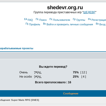
shedevr.org.ru
Группа перевода приставочных игр "
ШЕДЕВР
"
FAQ
Поиск
Пользователи
Группы
Регистраци
Профиль
Войти и проверить личные сообщения
Вход
азрабатываемые проекты
Вы ждете перевод?
Очень
75%
[ 12 ]
Не особо
25%
[ 4 ]
Всего проголосовало : 16
Сообщение
бщения: Super Mario RPG [SNES]