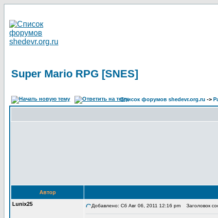
Super Mario RPG [SNES]
Список форумов shedevr.org.ru
->
Р
Автор
Lunix25
Добавлено: Сб Авг 06, 2011 12:16 pm
Заголовок соо