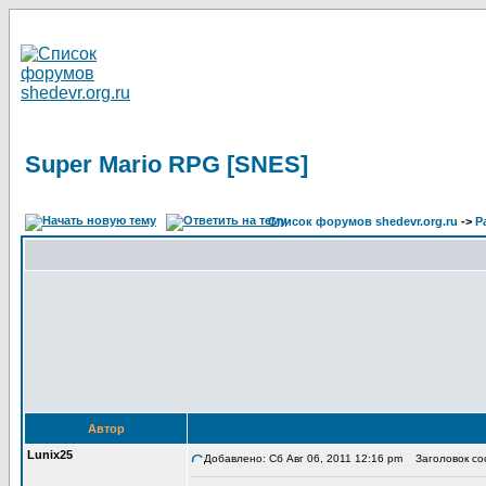
Super Mario RPG [SNES]
Список форумов shedevr.org.ru
->
Р
Автор
Lunix25
Добавлено: Сб Авг 06, 2011 12:16 pm
Заголовок соо