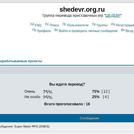
shedevr.org.ru
Группа перевода приставочных игр "
ШЕДЕВР
"
FAQ
Поиск
Пользователи
Группы
Регистраци
Профиль
Войти и проверить личные сообщения
Вход
азрабатываемые проекты
Вы ждете перевод?
Очень
75%
[ 12 ]
Не особо
25%
[ 4 ]
Всего проголосовало : 16
Сообщение
бщения: Super Mario RPG [SNES]