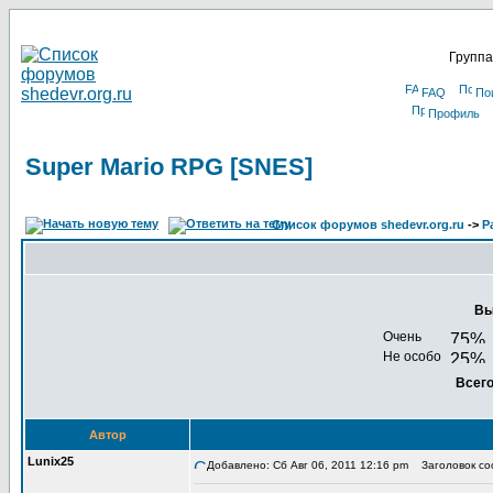
Группа
FAQ
По
Профиль
Super Mario RPG [SNES]
Список форумов shedevr.org.ru
->
Р
Вы
Очень
Не особо
Всего
Автор
Lunix25
Добавлено: Сб Авг 06, 2011 12:16 pm
Заголовок соо