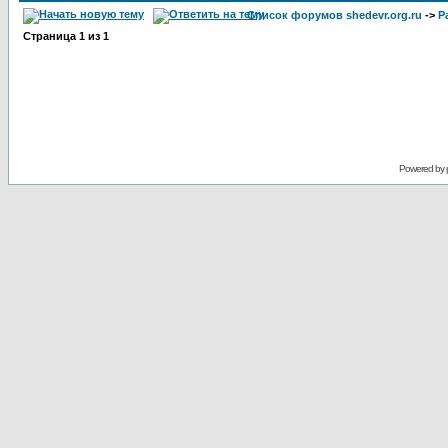
Список форумов shedevr.org.ru
->
Р
Страница
1
из
1
Powered by