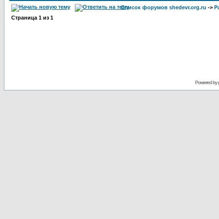
Список форумов shedevr.org.ru
->
Р
Страница
1
из
1
Powered by