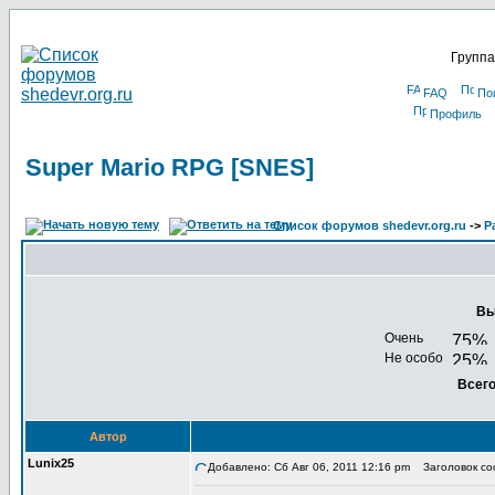
Группа
FAQ
По
Профиль
Super Mario RPG [SNES]
Список форумов shedevr.org.ru
->
Р
Вы
Очень
Не особо
Всего
Автор
Lunix25
Добавлено: Сб Авг 06, 2011 12:16 pm
Заголовок соо