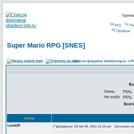
Группа
FAQ
По
Профиль
Super Mario RPG [SNES]
Список форумов shedevr.org.ru
->
Р
Вы
Очень
Не особо
Всего
Автор
Lunix25
Добавлено: Сб Авг 06, 2011 12:16 pm
Заголовок соо