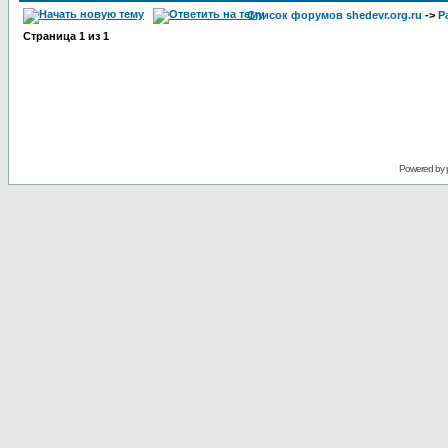
Список форумов shedevr.org.ru
->
Р
Страница
1
из
1
Powered by