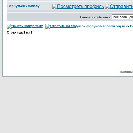
Вернуться к началу
Показать сообщения:
Список форумов shedevr.org.ru
->
П
Страница
1
из
1
Powered by