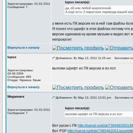
lupus писал(а):
Зарегистрирован: 01.02.2011
Сообщения: 7
да, ей или любой аналогичной.
А ещё есть 3 пиратских перевода вашей иг
у меня есть ПК версия но в ней там файлы бол
Я понял что шрифт в этих файлах потому что 
версии одинаков ну кроме музыки и видео вот
непрокатит
Вернуться к началу
lupus
Добавлено: Вс Мар 13, 2011 11:25 am
Заголовок со
выложи шрифт из ПК версии и из псп
Зарегистрирован:
09.08.2006
Сообщения: 485
Откуда: Украина, Крым
Вернуться к началу
Megamanx
Добавлено: Вс Мар 13, 2011 12:01 pm
Заголовок со
lupus писал(а):
Зарегистрирован: 01.02.2011
Сообщения: 7
выложи шрифт из ПК версии и из псп
Вот русик с ПК
http://narod.ru/disk/7384983001/M
Вот PSP
http://narod.ru/disk/7385462001/assetsf