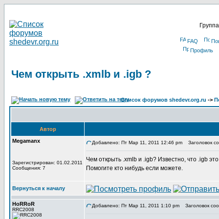
Группа
FAQ
По
Профиль
Чем открыть .xmlb и .igb ?
Список форумов shedevr.org.ru
->
П
Автор
Megamanx
Добавлено: Пт Мар 11, 2011 12:46 pm
Заголовок соо
Чем открыть .xmlb и .igb? Известно, что .igb эт
Зарегистрирован: 01.02.2011
Помогите кто нибудь если можете.
Сообщения: 7
Вернуться к началу
HoRRoR
Добавлено: Пт Мар 11, 2011 1:10 pm
Заголовок соо
RRC2008