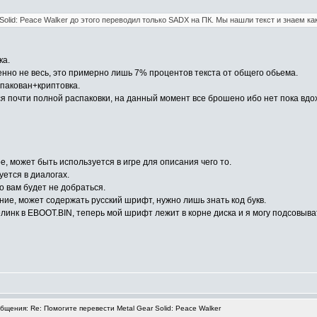
Solid: Peace Walker до этого переводил только SADX на ПК. Мы нашли текст и знаем ка
ка.
венно не весь, это примерно лишь 7% процентов текста от общего обьема.
упакован+криптовка.
я почти полной распаковки, на данный момент все брошено ибо нет пока вдо
е, может быть используется в игре для описания чего то.
уется в диалогах.
о вам будет не добраться.
ние, может содержать русский шрифт, нужно лишь знать код букв.
елинк в EBOOT.BIN, теперь мой шрифт лежит в корне диска и я могу подсовыв
щения: Re: Помогите перевести Metal Gear Solid: Peace Walker