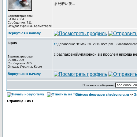
まだ若い夜...
Зарегистрирован:
04.04.2004
Сообщения: 711
Откуда: Украина. Краматорск
Вернуться к началу
lupus
Добавлено: Чт Май 20, 2010 6:25 pm
Заголовок со
с распаковкой/упаковкой sis проблем никогда не
Зарегистрирован:
09.08.2006
Сообщения: 485
Откуда: Украина, Крым
Вернуться к началу
Показать сообщения:
Список форумов shedevr.org.ru
->
Э
Страница
1
из
1