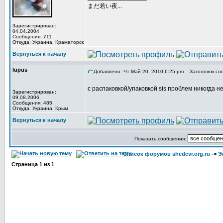
まだ若い夜...
Зарегистрирован:
04.04.2004
Сообщения: 711
Откуда: Украина. Краматорск
Вернуться к началу
lupus
Добавлено: Чт Май 20, 2010 6:25 pm
Заголовок со
с распаковкой/упаковкой sis проблем никогда не
Зарегистрирован:
09.08.2006
Сообщения: 485
Откуда: Украина, Крым
Вернуться к началу
Показать сообщения:
Список форумов shedevr.org.ru
->
Э
Страница
1
из
1