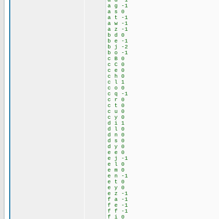
a d -1
a g -1
a s 0
a t -1
a w -1
a z -1
b d 0
b e -1
b j -2
b o -1
c B 0
c C 0
c e 0
c h 0
c l 1
c o 0
c q -1
c r 0
c t 0
c u 0
c y 0
d i 1
d l 0
d n 0
d s 0
d y 0
e e 0
e j -1
e l 0
e m 0
e n -1
e t 0
e y 0
e z -1
f a -1
f e -1
f f -1
f i 0