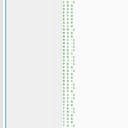
C E -1
D D 0
D e 0
E A 0
E T 0
E X 0
G e 0
I c 0
M M -1
M U 0
M a 0
M c -1
M e -1
M i -1
N E -1
N O 1
O D -1
O J -1
P E -1
P h 0
R D -1
R E 0
R I 0
R O 1
R e -1
S E -1
S T 0
S c -1
S e -1
S t 0
T A 0
T E -1
T R -1
T S 0
T U 0
T Y 0
T a -1