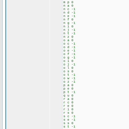
m p 0
n a 0
n c -1
n d -1
n e -1
n f 0
n g -1
n i 0
n j -1
n t -1
n z 0
o a 0
o c -1
o d -1
o e -1
o f -1
o g -1
o i 0
o j -1
o l 0
o s 0
o t -1
o w -1
o z -1
p a 0
p e 0
p t -1
q u 0
r a 0
r c 0
r e 0
r i 0
r s 0
s c -1
s e -1
s s 0
s t -1