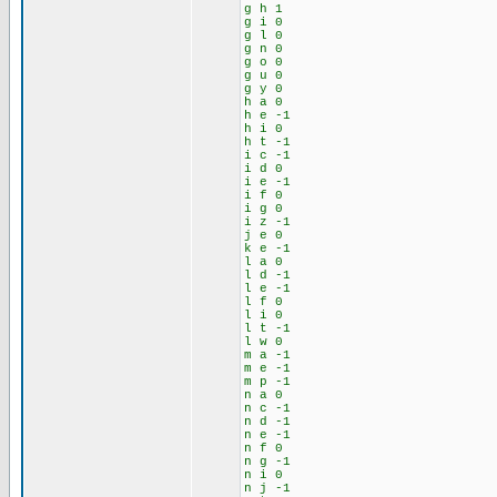
g h 1
g i 0
g l 0
g n 0
g o 0
g u 0
g y 0
h a 0
h e -1
h i 0
h t -1
i c -1
i d 0
i e -1
i f 0
i g 0
i z -1
j e 0
k e -1
l a 0
l d -1
l e -1
l f 0
l i 0
l t -1
l w 0
m a -1
m e -1
m p -1
n a 0
n c -1
n d -1
n e -1
n f 0
n g -1
n i 0
n j -1