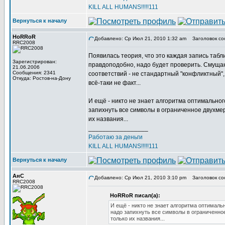
KILL ALL HUMANS!!!!!111
Вернуться к началу
HoRRoR
Добавлено: Ср Июл 21, 2010 1:32 am
Заголовок со
RRC2008
Появилась теория, что это каждая запись таб
Зарегистрирован:
правдоподобно, надо будет проверить. Смущают
21.06.2006
Сообщения: 2341
соответствий - не стандартный "конфликтный",
Откуда: Ростов-на-Дону
всё-таки не факт...
И ещё - никто не знает алгоритма оптимально
запихнуть все символы в ограниченное двухме
их названия...
_________________
Работаю за деньги
KILL ALL HUMANS!!!!!111
Вернуться к началу
АнС
Добавлено: Ср Июл 21, 2010 3:10 pm
Заголовок со
RRC2008
HoRRoR писал(а):
И ещё - никто не знает алгоритма оптимал
надо запихнуть все символы в ограниченно
только их названия...