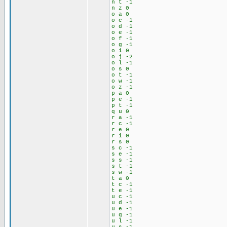
n t -1
n z 0
o a 0
o c -1
o d -1
o e -1
o f -1
o g -1
o i 0
o j -2
o l -1
o s 0
o t -1
o w -1
o z -1
p a 0
p e -1
p t -1
q u 0
r a -1
r c -1
r e 0
r i 0
r s 0
s c -1
s e -1
s s -1
s t -1
s w -1
t a 0
t c -1
t e -1
u c -1
u d -1
u e -1
u g -1
u l -1