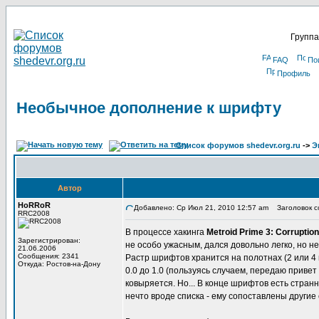
Группа
FAQ
По
Профиль
Необычное дополнение к шрифту
Список форумов shedevr.org.ru
->
Э
Автор
HoRRoR
Добавлено: Ср Июл 21, 2010 12:57 am
Заголовок с
RRC2008
В процессе хакинга
Metroid Prime 3: Corruption
Зарегистрирован:
не особо ужасным, дался довольно легко, но не
21.06.2006
Сообщения: 2341
Растр шрифтов хранится на полотнах (2 или 4 п
Откуда: Ростов-на-Дону
0.0 до 1.0 (пользуясь случаем, передаю привет
ковыряется. Но... В конце шрифтов есть странн
нечто вроде списка - ему сопоставлены другие 