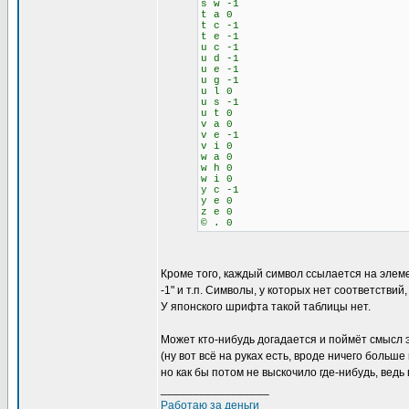
s w -1
t a 0
t c -1
t e -1
u c -1
u d -1
u e -1
u g -1
u l 0
u s -1
u t 0
v a 0
v e -1
v i 0
w a 0
w h 0
w i 0
y c -1
y e 0
z e 0
© . 0
Кроме того, каждый символ ссылается на элемен
-1" и т.п. Символы, у которых нет соответствий
У японского шрифта такой таблицы нет.
Может кто-нибудь догадается и поймёт смысл 
(ну вот всё на руках есть, вроде ничего больш
но как бы потом не выскочило где-нибудь, вед
_________________
Работаю за деньги