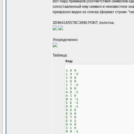
Вот пару примеров (соответствия символов оди
сопоставленный ему символ и неизвестное зна
прекрасно видно из списка (формат строки: "с
3D964165578C3990.FONT, полотна:
Упорядоченно:
Таблица:
Код:
1 0 0
1 4 -2
1 5 0
1 6 0
1 7 -2
1 9 0
A D -1
A l 0
B e -1
C E -1
D D -1
D e 0
E A 0
E T 0
E X 1
G e 0
I c 0
M M -1