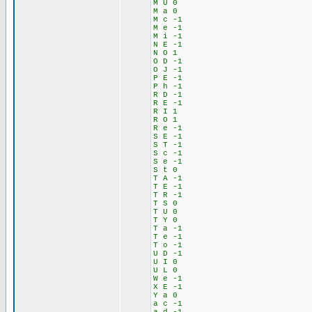
M U 0
M a 0
M c -1
M e -1
M i -1
N E -1
N O 1
O D -1
O J -1
P E -1
P h -1
R D -1
R E -1
R I 1
R O 1
R e -1
S E -1
S T -1
S c -1
S e -1
S t 0
T A -1
T E -1
T R -1
T S 0
T U 0
T Y 0
T a -1
T e -1
T o -1
U D -1
U I 0
U L 0
W e -1
X E -1
Y a 0
a c -1