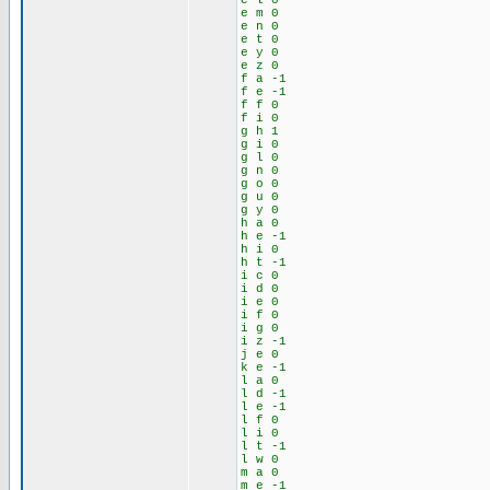
e l 0
e m 0
e n 0
e t 0
e y 0
e z 0
f a -1
f e -1
f f 0
f i 0
g h 1
g i 0
g l 0
g n 0
g o 0
g u 0
g y 0
h a 0
h e -1
h i 0
h t -1
i c 0
i d 0
i e 0
i f 0
i g 0
i z -1
j e 0
k e -1
l a 0
l d -1
l e -1
l f 0
l i 0
l t -1
l w 0
m a 0
m e -1