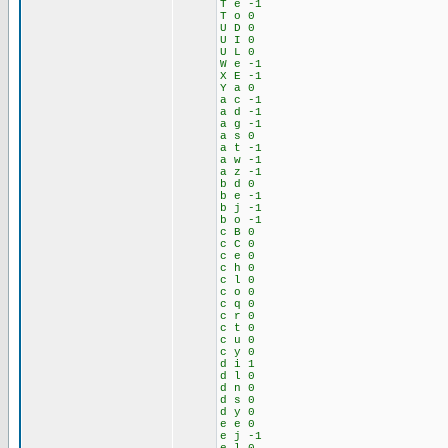
T e -1
T o 0
U D 0
U I 0
U L 0
W e -1
X E -1
Y a 0
a c -1
a d -1
a g -1
a s 0
a t -1
a w -1
a z -1
b d 0
b e -1
b j -1
b o -1
c B 0
c C 0
c e 0
c h 0
c l 0
c o 0
c q 0
c r 0
c t 0
c u 0
c y 0
d i 1
d l 0
d n 0
d s 0
d y 0
e e 0
e j -1