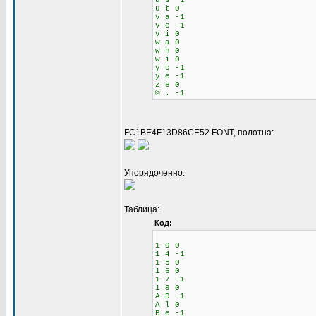
u s -1
u t 0
v a -1
v e -1
v i 0
w a 0
w h 0
w i 0
y c -1
y e -1
z e 0
© . -1
FC1BE4F13D86CE52.FONT, полотна:
Упорядоченно:
Таблица:
Код:
1 0 0
1 4 -1
1 5 0
1 6 0
1 7 -1
1 9 0
A D -1
A l 0
B e -1