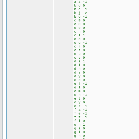
a z -1
b d 0
b e -1
b j -2
b o -1
c B 0
c C 0
c e 0
c h 0
c l 1
c o 0
c q -1
c r 0
c t 0
c u 0
c y 0
d i 1
d l 0
d n 0
d s 0
d y 0
e e 0
e j -1
e l 0
e m 0
e n -1
e t 0
e y 0
e z -1
f a -1
f e -1
f f -1
f i 0
g h 1
g i 0
g l 0
g n 0