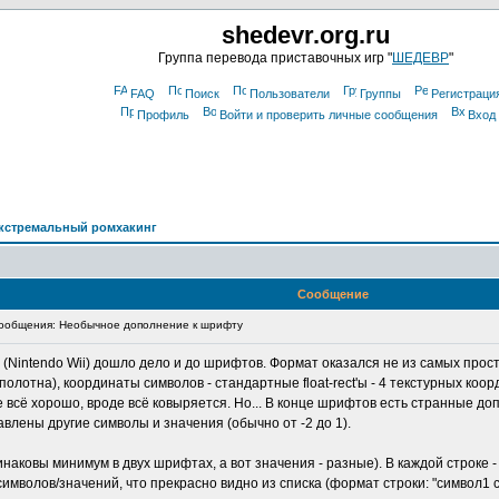
shedevr.org.ru
Группа перевода приставочных игр "
ШЕДЕВР
"
FAQ
Поиск
Пользователи
Группы
Регистраци
Профиль
Войти и проверить личные сообщения
Вход
кстремальный ромхакинг
Сообщение
ообщения: Необычное дополнение к шрифту
(Nintendo Wii) дошло дело и до шрифтов. Формат оказался не из самых просты
олотна), координаты символов - стандартные float-rect'ы - 4 текстурных коор
е всё хорошо, вроде всё ковыряется. Но... В конце шрифтов есть странные доп
авлены другие символы и значения (обычно от -2 до 1).
наковы минимум в двух шрифтах, а вот значения - разные). В каждой строке 
мволов/значений, что прекрасно видно из списка (формат строки: "символ1 