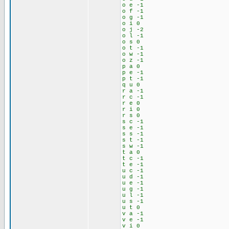
o e -1
o f -1
o g -1
o i 0
o j -2
o l -1
o s 0
o t -1
o w -1
o z -1
p a 0
p e -1
p t -1
q u 0
r a -1
r c -1
r e 0
r i 0
r s 0
s c -1
s e -1
s s -1
s t -1
s w -1
t a 0
t c -1
t e -1
u c -1
u d -1
u e -1
u g -1
u l -1
u s -1
u t 0
v a -1
v e -1
v i 0