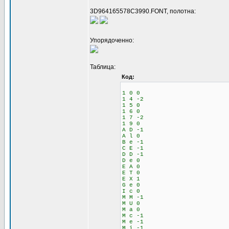
3D964165578C3990.FONT, полотна:
Упорядоченно:
Таблица:
Код:
1 0 0
1 4 -2
1 5 0
1 6 0
1 7 -2
1 9 0
A D -1
A l 0
B e -1
C E -1
D D -1
D e 0
E A 0
E T 0
E X 1
G e 0
I c 0
M M -1
M U 0
M a 0
M c -1
M e -1
M i -1