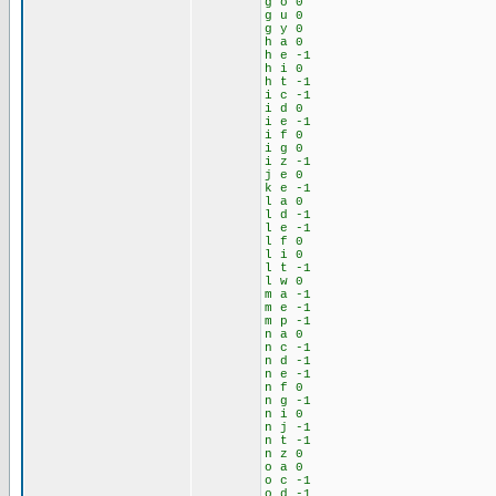
g o 0
g u 0
g y 0
h a 0
h e -1
h i 0
h t -1
i c -1
i d 0
i e -1
i f 0
i g 0
i z -1
j e 0
k e -1
l a 0
l d -1
l e -1
l f 0
l i 0
l t -1
l w 0
m a -1
m e -1
m p -1
n a 0
n c -1
n d -1
n e -1
n f 0
n g -1
n i 0
n j -1
n t -1
n z 0
o a 0
o c -1
o d -1