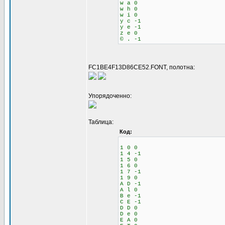
w a 0
w h 0
w i 0
y c -1
y e -1
z e 0
© . -1
FC1BE4F13D86CE52.FONT, полотна:
Упорядоченно:
Таблица:
Код:
1 0 0
1 4 -1
1 5 0
1 6 0
1 7 -1
1 9 0
A D -1
A l 0
B e -1
C E -1
D D 0
D e 0
E A 0