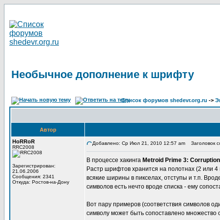
Необычное дополнение к шрифту
Список форумов shedevr.org.ru
->
Э
Автор
HoRRoR
Добавлено: Ср Июл 21, 2010 12:57 am
Заголовок с
RRC2008
В процессе хакинга
Metroid Prime 3: Corruption
Зарегистрирован:
Растр шрифтов хранится на полотнах (2 или 4 п
21.06.2006
Сообщения: 2341
всякие ширины в пикселах, отступы и т.п. Врод
Откуда: Ростов-на-Дону
символов есть нечто вроде списка - ему сопост
Вот пару примеров (соответствия символов оди
символу может быть сопоставлено множество си