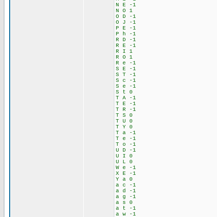
N E -1
N O 1
O D -1
O J -1
P E -1
P h -1
R D -1
R E -1
R I 1
R O 1
R e -1
S E -1
S T -1
S c -1
S e -1
S t 0
T A -1
T E -1
T R -1
T S 0
T U 0
T Y 0
T a -1
T e -1
T o -1
U D -1
U I 0
U L 0
W e -1
X E -1
Y a 0
a c -1
a d -1
a g -1
a s 0
a t -1
a w -1