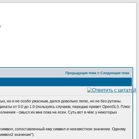
я
Предыдущая тема
::
Следующая тема
х, но и не особо ужасным, дался довольно легко, но не без рутины.
динаты от 0.0 до 1.0 (пользуясь случаем, передаю привет OpenGL!). Плюс
олнения - смысл их мне пока не ясен. Суть вот в чём: у некоторых
- символ, сопоставленный ему символ и неизвестное значение. Одному
символ2 значение").