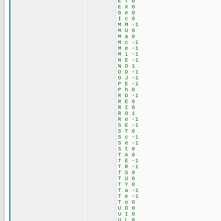
E T 0
E X 0
G e 0
I c 0
M M -1
M U 0
M a 0
M c -1
M e -1
M i -1
N E -1
N O 1
O D -1
O J -1
P E -1
P h 0
R D -1
R E 0
R I 0
R O 1
R e -1
S E -1
S T 0
S c -1
S e -1
S t 0
T A 0
T E -1
T R -1
T S 0
T U 0
T Y 0
T a -1
T e -1
T o 0
U D 0
U I 0
U L 0