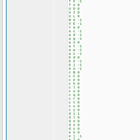
T e -1
T o 0
U D 0
U I 0
U L 0
W e -1
X E -1
Y a 0
a c -1
a d -1
a g -1
a s 0
a t -1
a w -1
a z -1
b d 0
b e -1
b j -1
b o -1
c B 0
c C 0
c e 0
c h 0
c l 0
c o 0
c q 0
c r 0
c t 0
c u 0
c y 0
d i 1
d l 0
d n 0
d s 0
d y 0
e e 0
e j -1