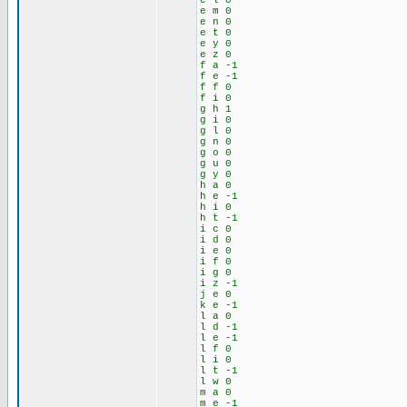
e l 0
e m 0
e n 0
e t 0
e y 0
e z 0
f a -1
f e -1
f f 0
f i 0
g h 1
g i 0
g l 0
g n 0
g o 0
g u 0
g y 0
h a 0
h e -1
h i 0
h t -1
i c 0
i d 0
i e 0
i f 0
i g 0
i z -1
j e 0
k e -1
l a 0
l d -1
l e -1
l f 0
l i 0
l t -1
l w 0
m a 0
m e -1