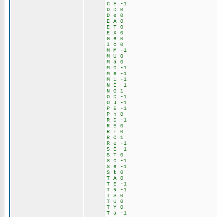
C E -1
D D 0
D e 0
E A 0
E T 0
E X 0
G e 0
I c 0
M M -1
M U 0
M a 0
M c -1
M e -1
M i -1
N E -1
N O 1
O D -1
O J -1
P E -1
P h 0
R D -1
R E 0
R I 0
R O 1
R e -1
S E -1
S T 0
S c -1
S e -1
S t 0
T A 0
T E -1
T R -1
T S 0
T U 0
T Y 0
T a -1