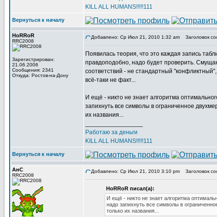
KILL ALL HUMANS!!!!!111
Вернуться к началу
HoRRoR
Добавлено: Ср Июл 21, 2010 1:32 am
Заголовок со
RRC2008
Появилась теория, что это каждая запись таб
Зарегистрирован:
правдоподобно, надо будет проверить. Смущают
21.06.2006
Сообщения: 2341
соответствий - не стандартный "конфликтный",
Откуда: Ростов-на-Дону
всё-таки не факт...
И ещё - никто не знает алгоритма оптимально
запихнуть все символы в ограниченное двухме
их названия...
_________________
Работаю за деньги
KILL ALL HUMANS!!!!!111
Вернуться к началу
АнС
Добавлено: Ср Июл 21, 2010 3:10 pm
Заголовок со
RRC2008
HoRRoR писал(а):
И ещё - никто не знает алгоритма оптимал
надо запихнуть все символы в ограниченно
только их названия...