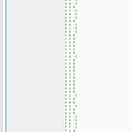
a d -1
a g -1
a s 0
a t -1
a w -1
a z -1
b d 0
b e -1
b j -2
b o -1
c B 0
c C 0
c e 0
c h 0
c l 1
c o 0
c q -1
c r 0
c t 0
c u 0
c y 0
d i 1
d l 0
d n 0
d s 0
d y 0
e e 0
e j -1
e l 0
e m 0
e n -1
e t 0
e y 0
e z -1
f a -1
f e -1
f f -1
f i 0