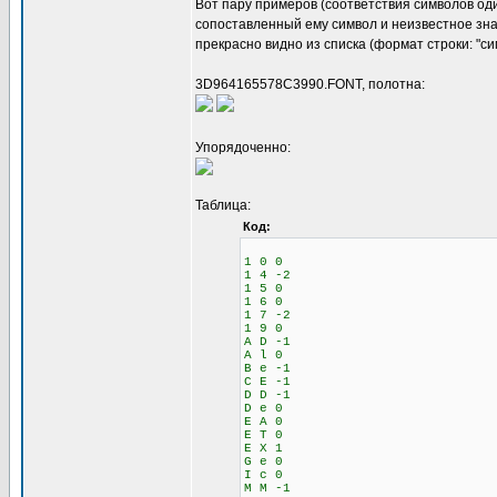
Вот пару примеров (соответствия символов оди
сопоставленный ему символ и неизвестное зна
прекрасно видно из списка (формат строки: "с
3D964165578C3990.FONT, полотна:
Упорядоченно:
Таблица:
Код:
1 0 0
1 4 -2
1 5 0
1 6 0
1 7 -2
1 9 0
A D -1
A l 0
B e -1
C E -1
D D -1
D e 0
E A 0
E T 0
E X 1
G e 0
I c 0
M M -1