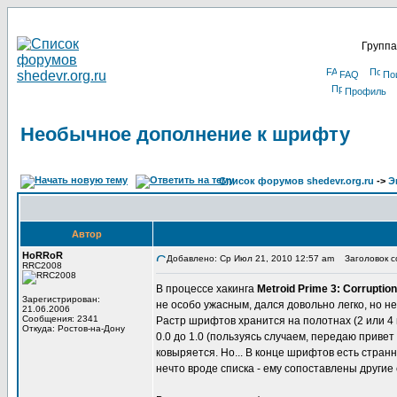
Группа
FAQ
По
Профиль
Необычное дополнение к шрифту
Список форумов shedevr.org.ru
->
Э
Автор
HoRRoR
Добавлено: Ср Июл 21, 2010 12:57 am
Заголовок с
RRC2008
В процессе хакинга
Metroid Prime 3: Corruption
Зарегистрирован:
не особо ужасным, дался довольно легко, но не
21.06.2006
Сообщения: 2341
Растр шрифтов хранится на полотнах (2 или 4 п
Откуда: Ростов-на-Дону
0.0 до 1.0 (пользуясь случаем, передаю привет
ковыряется. Но... В конце шрифтов есть странн
нечто вроде списка - ему сопоставлены другие 