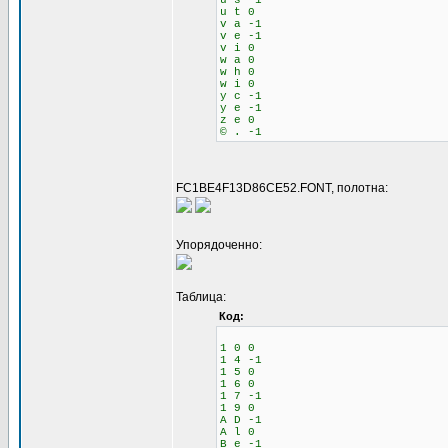
u s -1
u t 0
v a -1
v e -1
v i 0
w a 0
w h 0
w i 0
y c -1
y e -1
z e 0
© . -1
FC1BE4F13D86CE52.FONT, полотна:
Упорядоченно:
Таблица:
Код:
1 0 0
1 4 -1
1 5 0
1 6 0
1 7 -1
1 9 0
A D -1
A l 0
B e -1