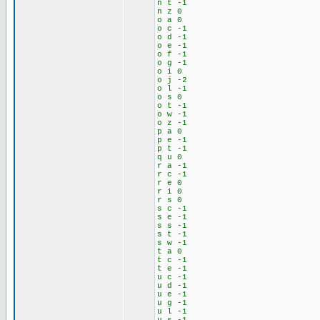
n t -1
n z 0
o a 0
o c -1
o d -1
o e -1
o f -1
o g -1
o i 0
o j -2
o l -1
o s 0
o t -1
o w -1
o z -1
p a 0
p e -1
p t -1
q u 0
r a -1
r c -1
r e 0
r i 0
r s 0
s c -1
s e -1
s s -1
s t -1
s w -1
t a 0
t c -1
t e -1
u c -1
u d -1
u e -1
u g -1
u l -1