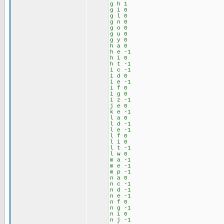
g h 1
g i 0
g l 0
g n 0
g o 0
g u 0
g y 0
h a 0
h e -1
h i 0
h t -1
i c -1
i d 0
i e -1
i f 0
i g 0
i z -1
j e 0
k e -1
l a 0
l d -1
l e -1
l f 0
l i 0
l t -1
l w 0
m a -1
m e -1
m p -1
n a 0
n c -1
n d -1
n e -1
n f 0
n g -1
n i 0
n j -1