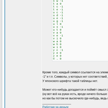
s w -1
t a 0
t c -1
t e -1
u c -1
u d -1
u e -1
u g -1
u l 0
u s -1
u t 0
v a 0
v e -1
v i 0
w a 0
w h 0
w i 0
y c -1
y e 0
z e 0
© . 0
Кроме того, каждый символ ссылается на элемен
-1" и т.п. Символы, у которых нет соответствий
У японского шрифта такой таблицы нет.
Может кто-нибудь догадается и поймёт смысл 
(ну вот всё на руках есть, вроде ничего больш
но как бы потом не выскочило где-нибудь, вед
_________________
Работаю за деньги