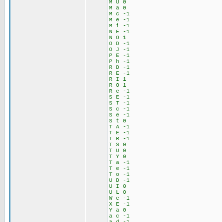
M U 0
M a 0
M c -1
M e -1
M i -1
N E -1
N O 1
O D -1
O J -1
P E -1
P h -1
R D -1
R E -1
R I 1
R O 1
R e -1
S E -1
S T -1
S c -1
S e -1
S t 0
T A -1
T E -1
T R -1
T S 0
T U 0
T Y 0
T a -1
T e -1
T o -1
U D -1
U I 0
U L 0
W e -1
X E -1
Y a 0
a c -1