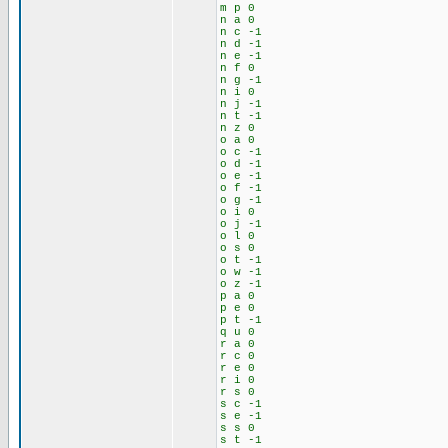
m p 0
n a 0
n c -1
n d -1
n e -1
n f 0
n g -1
n i 0
n j -1
n t -1
n z 0
o a 0
o c -1
o d -1
o e -1
o f -1
o g -1
o i 0
o j -1
o l 0
o s 0
o t -1
o w -1
o z -1
p a 0
p e 0
p t -1
q u 0
r a 0
r c 0
r e 0
r i 0
r s 0
s c -1
s e -1
s s 0
s t -1