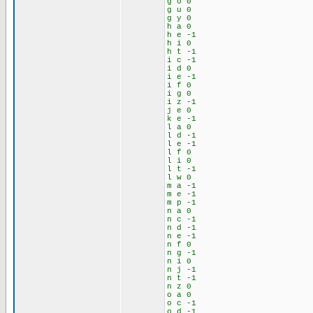
g o 0
g u 0
g y 0
h a 0
h e -1
h i 0
h t -1
i c -1
i d 0
i e -1
i f 0
i g 0
i z -1
j e 0
k e -1
l a 0
l d -1
l e -1
l f 0
l i 0
l t -1
l w 0
m a -1
m e -1
m p -1
n a 0
n c -1
n d -1
n e -1
n f 0
n g -1
n i 0
n j -1
n t -1
n z 0
o a 0
o c -1
o d -1