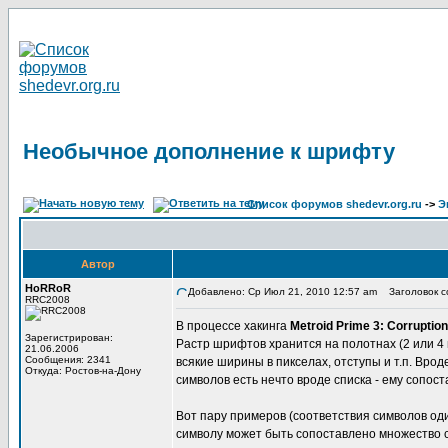
Необычное дополнение к шрифту
Список форумов shedevr.org.ru
->
Э
Автор
HoRRoR
Добавлено: Ср Июл 21, 2010 12:57 am
Заголовок с
RRC2008
В процессе хакинга
Metroid Prime 3: Corruption
Зарегистрирован:
Растр шрифтов хранится на полотнах (2 или 4 п
21.06.2006
Сообщения: 2341
всякие ширины в пикселах, отступы и т.п. Врод
Откуда: Ростов-на-Дону
символов есть нечто вроде списка - ему сопост
Вот пару примеров (соответствия символов оди
символу может быть сопоставлено множество си