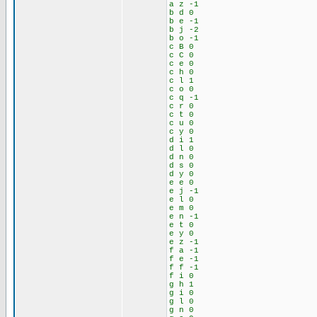
a z -1
b d 0
b e -1
b j -2
b o -1
c B 0
c C 0
c e 0
c h 0
c l 1
c o 0
c q -1
c r 0
c t 0
c u 0
c y 0
d i 1
d l 0
d n 0
d s 0
d y 0
e e 0
e j -1
e l 0
e m 0
e n -1
e t 0
e y 0
e z -1
f a -1
f e -1
f f -1
f i 0
g h 1
g i 0
g l 0
g n 0