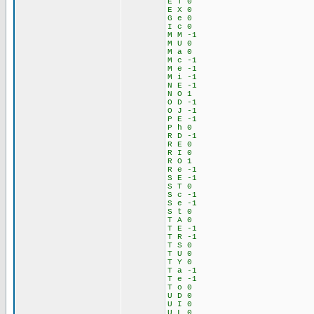
E T 0
E X 0
G e 0
I c 0
M M -1
M U 0
M a 0
M c -1
M e -1
M i -1
N E -1
N O 1
O D -1
O J -1
P E -1
P h 0
R D -1
R E 0
R I 0
R O 1
R e -1
S E -1
S T 0
S c -1
S e -1
S t 0
T A 0
T E -1
T R -1
T S 0
T U 0
T Y 0
T a -1
T e -1
T o 0
U D 0
U I 0
U L 0