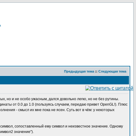
я
Предыдущая тема
::
Следующая тема
х, но и не особо ужасным, дался довольно легко, но не без рутины.
динаты от 0.0 до 1.0 (пользуясь случаем, передаю привет OpenGL!). Плюс
олнения - смысл их мне пока не ясен. Суть вот в чём: у некоторых
- символ, сопоставленный ему символ и неизвестное значение. Одному
символ2 значение").