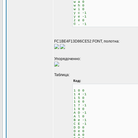
w a 0
w h 0
w i 0
y c -1
y e -1
z e 0
© . -1
FC1BE4F13D86CE52.FONT, полотна:
Упорядоченно:
Таблица:
Код:
1 0 0
1 4 -1
1 5 0
1 6 0
1 7 -1
1 9 0
A D -1
A l 0
B e -1
C E -1
D D 0
D e 0
E A 0