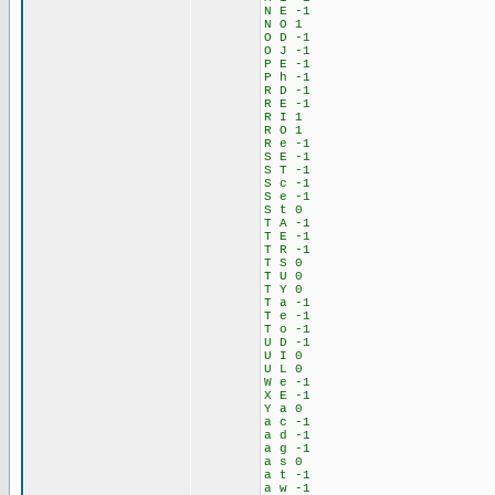
N E -1
N O 1
O D -1
O J -1
P E -1
P h -1
R D -1
R E -1
R I 1
R O 1
R e -1
S E -1
S T -1
S c -1
S e -1
S t 0
T A -1
T E -1
T R -1
T S 0
T U 0
T Y 0
T a -1
T e -1
T o -1
U D -1
U I 0
U L 0
W e -1
X E -1
Y a 0
a c -1
a d -1
a g -1
a s 0
a t -1
a w -1