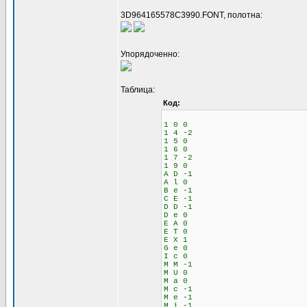
3D964165578C3990.FONT, полотна:
Упорядоченно:
Таблица:
Код:
1 0 0
1 4 -2
1 5 0
1 6 0
1 7 -2
1 9 0
A D -1
A l 0
B e -1
C E -1
D D -1
D e 0
E A 0
E T 0
E X 1
G e 0
I c 0
M M -1
M U 0
M a 0
M c -1
M e -1
M i -1