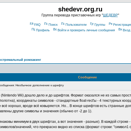
shedevr.org.ru
Группа перевода приставочных игр "
ШЕДЕВР
"
FAQ
Поиск
Пользователи
Группы
Регистраци
Профиль
Войти и проверить личные сообщения
Вход
кстремальный ромхакинг
Сообщение
ообщения: Необычное дополнение к шрифту
(Nintendo Wii) дошло дело и до шрифтов. Формат оказался не из самых просты
олотна), координаты символов - стандартные float-rect'ы - 4 текстурных коор
е всё хорошо, вроде всё ковыряется. Но... В конце шрифтов есть странные доп
авлены другие символы и значения (обычно от -2 до 1).
наковы минимум в двух шрифтах, а вот значения - разные). В каждой строке 
мволов/значений, что прекрасно видно из списка (формат строки: "символ1 