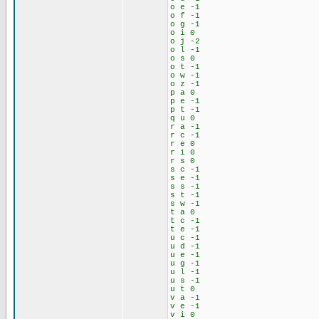
o e -1
o f -1
o g -1
o i 0
o j -2
o l -1
o s 0
o t -1
o w -1
o z -1
p a 0
p e -1
p t -1
q u 0
r a -1
r c -1
r e 0
r i 0
r s 0
s c -1
s e -1
s s -1
s t -1
s w -1
t a 0
t c -1
t e -1
u c -1
u d -1
u e -1
u g -1
u l -1
u s -1
u t 0
v a -1
v e -1
v i 0