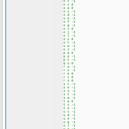
n t -1
n z 0
o a 0
o c -1
o d -1
o e -1
o f -1
o g -1
o i 0
o j -2
o l -1
o s 0
o t -1
o w -1
o z -1
p a 0
p e -1
p t -1
q u 0
r a -1
r c -1
r e 0
r i 0
r s 0
s c -1
s e -1
s s -1
s t -1
s w -1
t a 0
t c -1
t e -1
u c -1
u d -1
u e -1
u g -1
u l -1