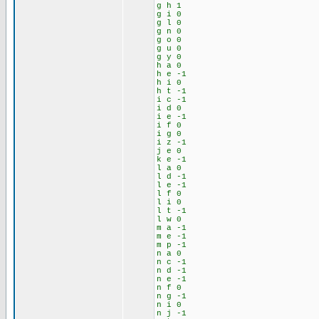
g h 1
g i 0
g l 0
g n 0
g o 0
g u 0
g y 0
h a 0
h e -1
h i 0
h t -1
i c -1
i d 0
i e -1
i f 0
i g 0
i z -1
j e 0
k e -1
l a 0
l d -1
l e -1
l f 0
l i 0
l t -1
l w 0
m a -1
m e -1
m p -1
n a 0
n c -1
n d -1
n e -1
n f 0
n g -1
n i 0
n j -1