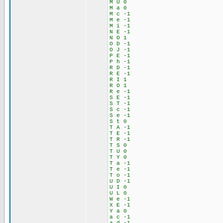
M U 0
M a 0
M c -1
M e -1
M i -1
N E -1
N O 1
O D -1
O J -1
P E -1
P h -1
R D -1
R E -1
R I 1
R O 1
R e -1
S E -1
S T -1
S c -1
S e -1
S t 0
T A -1
T E -1
T R -1
T S 0
T U 0
T Y 0
T a -1
T e -1
T o -1
U D -1
U I 0
U L 0
W e -1
X E -1
Y a 0
a c -1