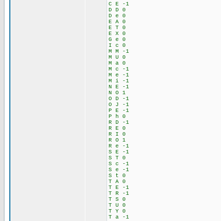
C E -1
D D 0
D e 0
E A 0
E T 0
E X 0
G e 0
I c 0
M M -1
M U 0
M a 0
M c -1
M e -1
M i -1
N E -1
N O 1
O D -1
O J -1
P E -1
P h 0
R D -1
R E 0
R I 0
R O 1
R e -1
S E -1
S T 0
S c -1
S e -1
S t 0
T A 0
T E -1
T R -1
T S 0
T U 0
T Y 0
T a -1