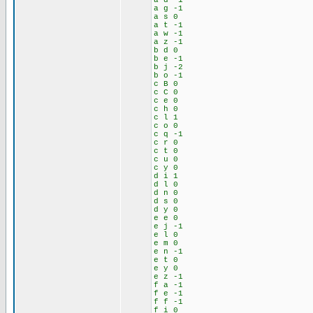
a d -1
a g -1
a s 0
a t -1
a w -1
a z -1
b d 0
b e -1
b j -2
b o -1
c B 0
c C 0
c e 0
c h 0
c l 1
c o 0
c q -1
c r 0
c t 0
c u 0
c y 0
d i 1
d l 0
d n 0
d s 0
d y 0
e e 0
e j -1
e l 0
e m 0
e n -1
e t 0
e y 0
e z -1
f a -1
f e -1
f f -1
f i 0