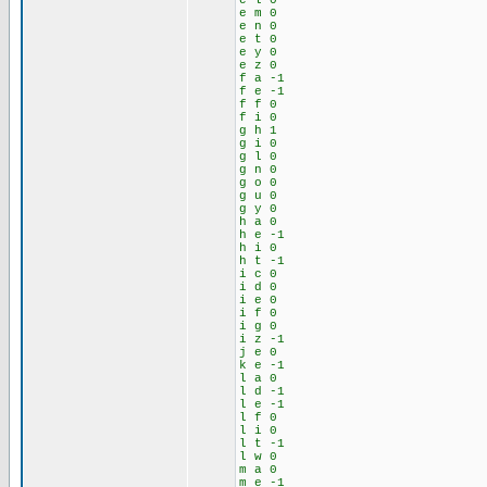
e l 0
e m 0
e n 0
e t 0
e y 0
e z 0
f a -1
f e -1
f f 0
f i 0
g h 1
g i 0
g l 0
g n 0
g o 0
g u 0
g y 0
h a 0
h e -1
h i 0
h t -1
i c 0
i d 0
i e 0
i f 0
i g 0
i z -1
j e 0
k e -1
l a 0
l d -1
l e -1
l f 0
l i 0
l t -1
l w 0
m a 0
m e -1