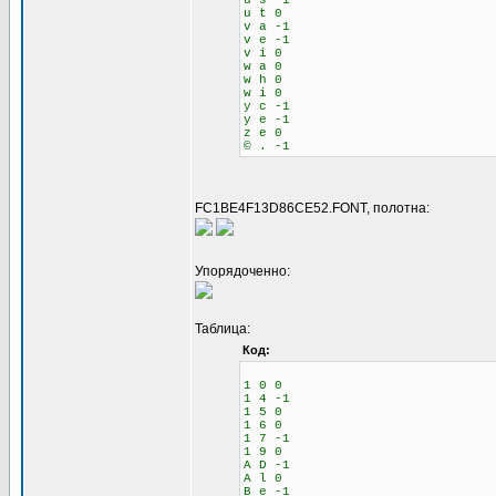
u s -1
u t 0
v a -1
v e -1
v i 0
w a 0
w h 0
w i 0
y c -1
y e -1
z e 0
© . -1
FC1BE4F13D86CE52.FONT, полотна:
Упорядоченно:
Таблица:
Код:
1 0 0
1 4 -1
1 5 0
1 6 0
1 7 -1
1 9 0
A D -1
A l 0
B e -1