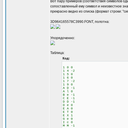
Вот пару примеров (соответствия символов оди
сопоставленный ему символ и неизвестное зна
прекрасно видно из списка (формат строки: "с
3D964165578C3990.FONT, полотна:
Упорядоченно:
Таблица:
Код:
1 0 0
1 4 -2
1 5 0
1 6 0
1 7 -2
1 9 0
A D -1
A l 0
B e -1
C E -1
D D -1
D e 0
E A 0
E T 0
E X 1
G e 0
I c 0
M M -1