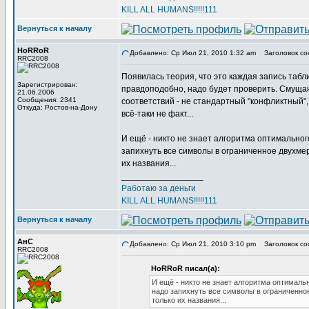
KILL ALL HUMANS!!!!!111
Вернуться к началу
HoRRoR
Добавлено: Ср Июл 21, 2010 1:32 am
Заголовок со
RRC2008
Появилась теория, что это каждая запись таб
Зарегистрирован:
правдоподобно, надо будет проверить. Смущают
21.06.2006
Сообщения: 2341
соответствий - не стандартный "конфликтный",
Откуда: Ростов-на-Дону
всё-таки не факт...
И ещё - никто не знает алгоритма оптимально
запихнуть все символы в ограниченное двухме
их названия...
_________________
Работаю за деньги
KILL ALL HUMANS!!!!!111
Вернуться к началу
АнС
Добавлено: Ср Июл 21, 2010 3:10 pm
Заголовок со
RRC2008
HoRRoR писал(а):
И ещё - никто не знает алгоритма оптимал
надо запихнуть все символы в ограниченно
только их названия...