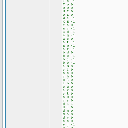
T e -1
T o 0
U D 0
U I 0
U L 0
W e -1
X E -1
Y a 0
a c -1
a d -1
a g -1
a s 0
a t -1
a w -1
a z -1
b d 0
b e -1
b j -1
b o -1
c B 0
c C 0
c e 0
c h 0
c l 0
c o 0
c q 0
c r 0
c t 0
c u 0
c y 0
d i 1
d l 0
d n 0
d s 0
d y 0
e e 0
e j -1