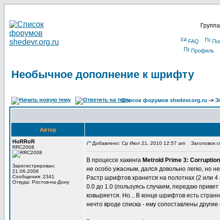
Группа
FAQ
По
Профиль
Необычное дополнение к шрифту
Список форумов shedevr.org.ru
->
Э
Автор
HoRRoR
Добавлено: Ср Июл 21, 2010 12:57 am
Заголовок с
RRC2008
В процессе хакинга
Metroid Prime 3: Corruption
Зарегистрирован:
не особо ужасным, дался довольно легко, но не
21.06.2006
Сообщения: 2341
Растр шрифтов хранится на полотнах (2 или 4 п
Откуда: Ростов-на-Дону
0.0 до 1.0 (пользуясь случаем, передаю привет
ковыряется. Но... В конце шрифтов есть странн
нечто вроде списка - ему сопоставлены другие 