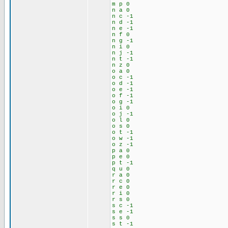
m p 0
n a 0
n c -1
n d -1
n e -1
n f 0
n g -1
n i 0
n j -1
n t -1
n z 0
o a 0
o c -1
o d -1
o e -1
o f -1
o g -1
o i 0
o j -1
o l 0
o s 0
o t -1
o w -1
o z -1
p a 0
p e 0
p t -1
q u 0
r a 0
r c 0
r e 0
r i 0
r s 0
s c -1
s e -1
s s 0
s t -1