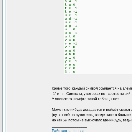
s w -1
t a 0
t c -1
t e -1
u c -1
u d -1
u e -1
u g -1
u l 0
u s -1
u t 0
v a 0
v e -1
v i 0
w a 0
w h 0
w i 0
y c -1
y e 0
z e 0
© . 0
Кроме того, каждый символ ссылается на элемен
-1" и т.п. Символы, у которых нет соответствий
У японского шрифта такой таблицы нет.
Может кто-нибудь догадается и поймёт смысл 
(ну вот всё на руках есть, вроде ничего больш
но как бы потом не выскочило где-нибудь, вед
_________________
Работаю за деньги