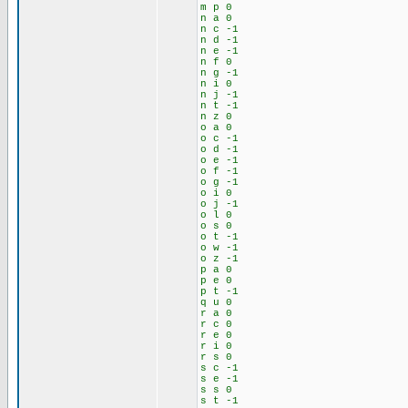
m p 0
n a 0
n c -1
n d -1
n e -1
n f 0
n g -1
n i 0
n j -1
n t -1
n z 0
o a 0
o c -1
o d -1
o e -1
o f -1
o g -1
o i 0
o j -1
o l 0
o s 0
o t -1
o w -1
o z -1
p a 0
p e 0
p t -1
q u 0
r a 0
r c 0
r e 0
r i 0
r s 0
s c -1
s e -1
s s 0
s t -1