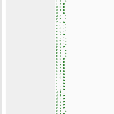
T e -1
T o 0
U D 0
U I 0
U L 0
W e -1
X E -1
Y a 0
a c -1
a d -1
a g -1
a s 0
a t -1
a w -1
a z -1
b d 0
b e -1
b j -1
b o -1
c B 0
c C 0
c e 0
c h 0
c l 0
c o 0
c q 0
c r 0
c t 0
c u 0
c y 0
d i 1
d l 0
d n 0
d s 0
d y 0
e e 0
e j -1