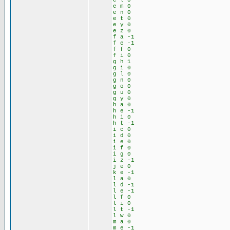
e l 0
e m 0
e n 0
e t 0
e y 0
e z 0
f a -1
f e -1
f f 0
f i 0
g h 1
g i 0
g l 0
g n 0
g o 0
g u 0
g y 0
h a 0
h e -1
h i 0
h t -1
i c 0
i d 0
i e 0
i f 0
i g 0
i z -1
j e 0
k e -1
l a 0
l d -1
l e -1
l f 0
l i 0
l t -1
l w 0
m a 0
m e -1