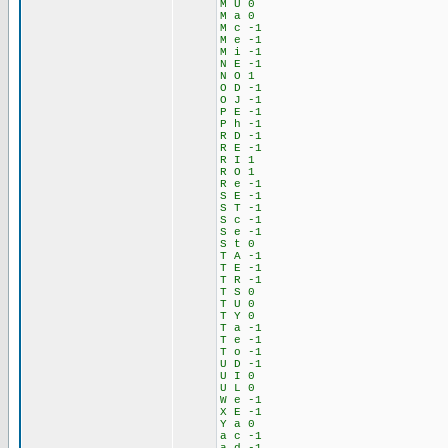
M U 0
M a 0
M c -1
M e -1
M i -1
N E -1
N O 1
O D -1
O J -1
P E -1
P h -1
R D -1
R E -1
R I 1
R O 1
R e -1
S E -1
S T -1
S c -1
S e -1
S t 0
T A -1
T E -1
T R -1
T S 0
T U 0
T Y 0
T a -1
T e -1
T o -1
U D -1
U I 0
U L 0
W e -1
X E -1
Y a 0
a c -1