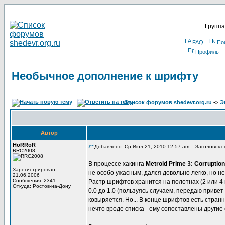
Группа
FAQ
По
Профиль
Необычное дополнение к шрифту
Список форумов shedevr.org.ru
->
Э
Автор
HoRRoR
Добавлено: Ср Июл 21, 2010 12:57 am
Заголовок с
RRC2008
В процессе хакинга
Metroid Prime 3: Corruption
Зарегистрирован:
не особо ужасным, дался довольно легко, но не
21.06.2006
Сообщения: 2341
Растр шрифтов хранится на полотнах (2 или 4 п
Откуда: Ростов-на-Дону
0.0 до 1.0 (пользуясь случаем, передаю привет
ковыряется. Но... В конце шрифтов есть странн
нечто вроде списка - ему сопоставлены другие 