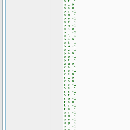
n t -1
n z 0
o a 0
o c -1
o d -1
o e -1
o f -1
o g -1
o i 0
o j -2
o l -1
o s 0
o t -1
o w -1
o z -1
p a 0
p e -1
p t -1
q u 0
r a -1
r c -1
r e 0
r i 0
r s 0
s c -1
s e -1
s s -1
s t -1
s w -1
t a 0
t c -1
t e -1
u c -1
u d -1
u e -1
u g -1
u l -1