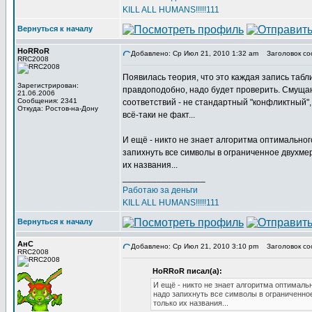
KILL ALL HUMANS!!!!!111
Вернуться к началу
HoRRoR
Добавлено: Ср Июл 21, 2010 1:32 am
Заголовок со
RRC2008
Появилась теория, что это каждая запись таб
Зарегистрирован:
правдоподобно, надо будет проверить. Смущают
21.06.2006
Сообщения: 2341
соответствий - не стандартный "конфликтный",
Откуда: Ростов-на-Дону
всё-таки не факт...
И ещё - никто не знает алгоритма оптимально
запихнуть все символы в ограниченное двухме
их названия...
_________________
Работаю за деньги
KILL ALL HUMANS!!!!!111
Вернуться к началу
АнС
Добавлено: Ср Июл 21, 2010 3:10 pm
Заголовок со
RRC2008
HoRRoR писал(а):
И ещё - никто не знает алгоритма оптимал
надо запихнуть все символы в ограниченно
только их названия...