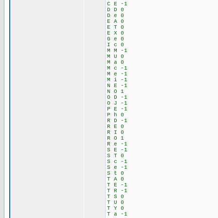
C E -1
D D 0
D e 0
E A 0
E T 0
E X 0
G e 0
I c 0
M M -1
M U 0
M a 0
M c -1
M e -1
M i -1
N E -1
N O 1
O D -1
O J -1
P E -1
P h 0
R D -1
R E 0
R I 0
R O 1
R e -1
S E -1
S T 0
S c -1
S e -1
S t 0
T A 0
T E -1
T R -1
T S 0
T U 0
T Y 0
T a -1