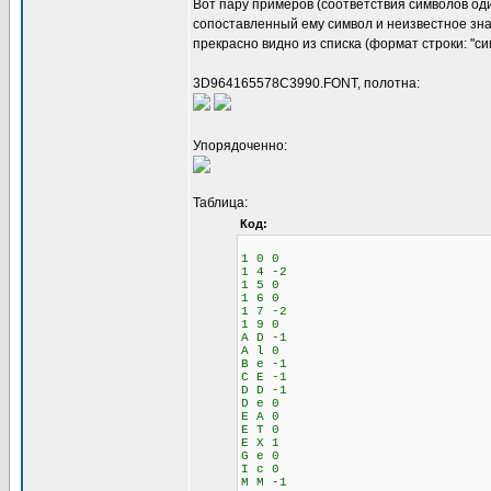
Вот пару примеров (соответствия символов оди
сопоставленный ему символ и неизвестное зна
прекрасно видно из списка (формат строки: "с
3D964165578C3990.FONT, полотна:
Упорядоченно:
Таблица:
Код:
1 0 0
1 4 -2
1 5 0
1 6 0
1 7 -2
1 9 0
A D -1
A l 0
B e -1
C E -1
D D -1
D e 0
E A 0
E T 0
E X 1
G e 0
I c 0
M M -1