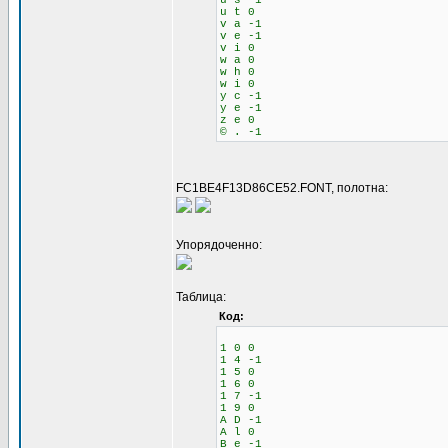
u s -1
u t 0
v a -1
v e -1
v i 0
w a 0
w h 0
w i 0
y c -1
y e -1
z e 0
© . -1
FC1BE4F13D86CE52.FONT, полотна:
Упорядоченно:
Таблица:
Код:
1 0 0
1 4 -1
1 5 0
1 6 0
1 7 -1
1 9 0
A D -1
A l 0
B e -1