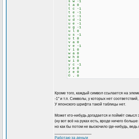
s w -1
t a 0
t c -1
t e -1
u c -1
u d -1
u e -1
u g -1
u l 0
u s -1
u t 0
v a 0
v e -1
v i 0
w a 0
w h 0
w i 0
y c -1
y e 0
z e 0
© . 0
Кроме того, каждый символ ссылается на элемен
-1" и т.п. Символы, у которых нет соответствий
У японского шрифта такой таблицы нет.
Может кто-нибудь догадается и поймёт смысл 
(ну вот всё на руках есть, вроде ничего больш
но как бы потом не выскочило где-нибудь, вед
_________________
Работаю за деньги