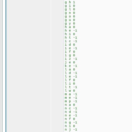
g h 1
g i 0
g l 0
g n 0
g o 0
g u 0
g y 0
h a 0
h e -1
h i 0
h t -1
i c -1
i d 0
i e -1
i f 0
i g 0
i z -1
j e 0
k e -1
l a 0
l d -1
l e -1
l f 0
l i 0
l t -1
l w 0
m a -1
m e -1
m p -1
n a 0
n c -1
n d -1
n e -1
n f 0
n g -1
n i 0
n j -1