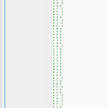
a d -1
a g -1
a s 0
a t -1
a w -1
a z -1
b d 0
b e -1
b j -2
b o -1
c B 0
c C 0
c e 0
c h 0
c l 1
c o 0
c q -1
c r 0
c t 0
c u 0
c y 0
d i 1
d l 0
d n 0
d s 0
d y 0
e e 0
e j -1
e l 0
e m 0
e n -1
e t 0
e y 0
e z -1
f a -1
f e -1
f f -1
f i 0