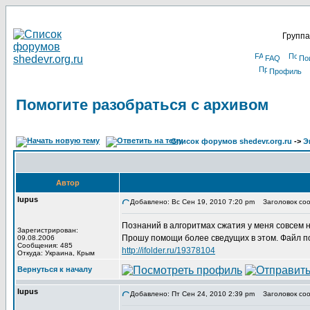
Группа
FAQ
По
Профиль
Помогите разобраться с архивом
Список форумов shedevr.org.ru
->
Э
Автор
lupus
Добавлено: Вс Сен 19, 2010 7:20 pm
Заголовок соо
Познаний в алгоритмах сжатия у меня совсем 
Зарегистрирован:
Прошу помощи более сведущих в этом. Файл по
09.08.2006
Сообщения: 485
http://ifolder.ru/19378104
Откуда: Украина, Крым
Вернуться к началу
lupus
Добавлено: Пт Сен 24, 2010 2:39 pm
Заголовок соо