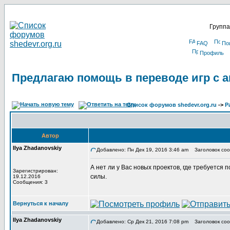
Группа
FAQ
По
Профиль
Предлагаю помощь в переводе игр с а
Список форумов shedevr.org.ru
->
Р
Автор
Ilya Zhadanovskiy
Добавлено: Пн Дек 19, 2016 3:46 am
Заголовок сооб
А нет ли у Вас новых проектов, где требуется
Зарегистрирован:
силы.
19.12.2016
Сообщения: 3
Вернуться к началу
Ilya Zhadanovskiy
Добавлено: Ср Дек 21, 2016 7:08 pm
Заголовок соо