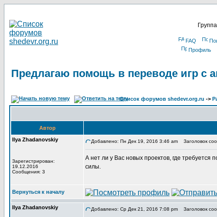
Группа
FAQ
По
Профиль
Предлагаю помощь в переводе игр с а
Список форумов shedevr.org.ru
->
Р
Автор
Ilya Zhadanovskiy
Добавлено: Пн Дек 19, 2016 3:46 am
Заголовок сооб
А нет ли у Вас новых проектов, где требуется
Зарегистрирован:
силы.
19.12.2016
Сообщения: 3
Вернуться к началу
Ilya Zhadanovskiy
Добавлено: Ср Дек 21, 2016 7:08 pm
Заголовок соо