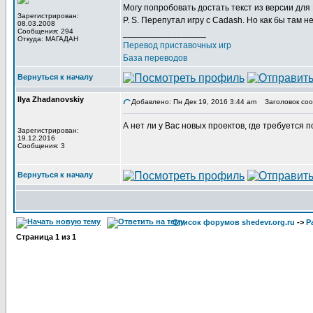
Могу попробовать достать текст из версии дл
Зарегистрирован:
P. S. Перепутал игру с Cadash. Но как бы там 
08.03.2008
Сообщения: 294
_________________
Откуда: МАГАДАН
Перевод приставочных игр
База переводов
Вернуться к началу
Ilya Zhadanovskiy
Добавлено: Пн Дек 19, 2016 3:44 am
Заголовок соо
А нет ли у Вас новых проектов, где требуется
Зарегистрирован:
19.12.2016
Сообщения: 3
Вернуться к началу
Список форумов shedevr.org.ru
->
Р
Страница
1
из
1