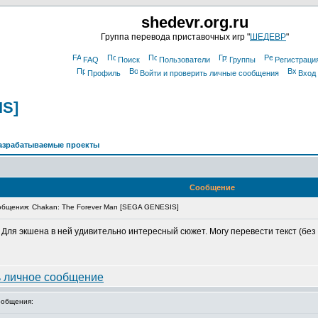
shedevr.org.ru
Группа перевода приставочных игр "
ШЕДЕВР
"
FAQ
Поиск
Пользователи
Группы
Регистраци
Профиль
Войти и проверить личные сообщения
Вход
IS]
азрабатываемые проекты
Сообщение
бщения: Chakan: The Forever Man [SEGA GENESIS]
Для экшена в ней удивительно интересный сюжет. Могу перевести текст (без 
общения: