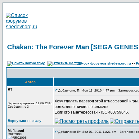
Chakan: The Forever Man [SEGA GENES
Список форумов shedevr.org.ru
->
Р
Автор
RT
Добавлено: Пт Июн 11, 2010 4:47 pm
Заголовок соо
Хочу сделать перевод этой атмосферной игры. 
Зарегистрирован: 11.06.2010
ромхакинге ничего не смыслю.
Сообщения: 3
Если кто заинтересован - ICQ 400759646.
Вернуться к началу
Mefistotel
Добавлено: Пт Июл 01, 2011 11:21 pm
Заголовок со
RRC2008