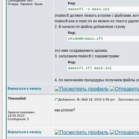
Сообщения: 485
Код:
Откуда: Украина, Крым
makecfl -i main.ini
(makecfl должен лежать в папке с файлами, кото
makecfl.exe и main.ini их можно из текста уда
2. В начало ini файла добавляем строку
Код:
CFLNAME=main.cfl
это имя создаваемого архива.
3. запускаем makecfl с параметрами:
Код:
makecfl cfl main.ini
4. по окончанию процедуры получаем файлы уп
Вернуться к началу
Thesoulisil
Добавлено: Вт Май 18, 2010 4:59 pm
Заголовок со
как успехи?
Зарегистрирован:
18.05.2010
Сообщения: 3
Вернуться к началу