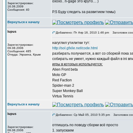
охохо.. n-gage это круто.... )
Зарегистрирован:
16.08.2009
Сообщения: 40
P.S Буду следить за развитием темы)
Вернуться к началу
lupus
Добавлено: Пт Апр 16, 2010 1:46 pm
Заголовок соо
нагуглил утилитки тут:
Зарегистрирован:
http://sol.gfxile.net/code.html
09.08.2006
Сообщения: 485
разбирать получается, а вот со сборкой пока 
Откуда: Украина, Крым
собирать не умеет, нужно каждый файл в ini впи
игры в которых используется:
Alien Front beta
Moto GP
Red Faction
Spider-man 2
Super Monkey Ball
Virtua Tennis
Вернуться к началу
lupus
Добавлено: Ср Май 05, 2010 5:35 pm
Заголовок со
отпишусь по поводу сборки всё просто
Зарегистрирован:
1. запускаем
09.08.2006