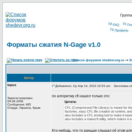
Группа
FAQ
По
Профиль
Форматы сжатия N-Gage v1.0
Список форумов shedevr.org.ru
->
Э
Автор
lupus
Добавлено: Ср Апр 14, 2010 10:53 am
Заголовок со
по алгоритму cfl нашел только это:
Зарегистрирован:
09.08.2006
Цитата:
Сообщения: 485
CFL (Compressed File Library) is meant for the 
Откуда: Украина, Крым
factories, easy CFL file creation at runtime, a
also includes a CFL testing tool to make it easi
also includes a makecfl utility, which makes it ea
Кто-нибудь, что-то раньше слышал об этом ал