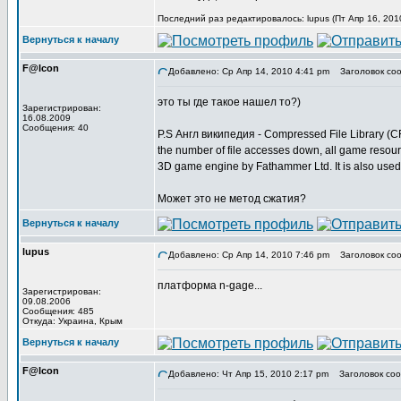
Последний раз редактировалось: lupus (Пт Апр 16, 201
Вернуться к началу
F@lcon
Добавлено: Ср Апр 14, 2010 4:41 pm
Заголовок соо
это ты где такое нашел то?)
Зарегистрирован:
16.08.2009
Сообщения: 40
P.S Англ википедия - Compressed File Library (CFL)
the number of file accesses down, all game resou
3D game engine by Fathammer Ltd. It is also used
Может это не метод сжатия?
Вернуться к началу
lupus
Добавлено: Ср Апр 14, 2010 7:46 pm
Заголовок соо
платформа n-gage...
Зарегистрирован:
09.08.2006
Сообщения: 485
Откуда: Украина, Крым
Вернуться к началу
F@lcon
Добавлено: Чт Апр 15, 2010 2:17 pm
Заголовок соо