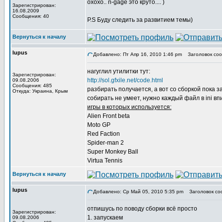
охохо.. n-gage это круто.... )
Зарегистрирован:
16.08.2009
Сообщения: 40
P.S Буду следить за развитием темы)
Вернуться к началу
lupus
Добавлено: Пт Апр 16, 2010 1:46 pm
Заголовок соо
нагуглил утилитки тут:
Зарегистрирован:
http://sol.gfxile.net/code.html
09.08.2006
Сообщения: 485
разбирать получается, а вот со сборкой пока 
Откуда: Украина, Крым
собирать не умеет, нужно каждый файл в ini впи
игры в которых используется:
Alien Front beta
Moto GP
Red Faction
Spider-man 2
Super Monkey Ball
Virtua Tennis
Вернуться к началу
lupus
Добавлено: Ср Май 05, 2010 5:35 pm
Заголовок со
отпишусь по поводу сборки всё просто
Зарегистрирован:
1. запускаем
09.08.2006