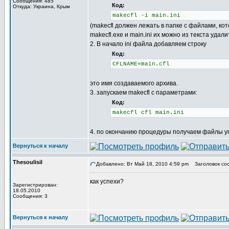
Сообщения: 485
Код:
Откуда: Украина, Крым
makecfl -i main.ini
(makecfl должен лежать в папке с файлами, кото
makecfl.exe и main.ini их можно из текста уда
2. В начало ini файла добавляем строку
Код:
CFLNAME=main.cfl
это имя создаваемого архива.
3. запускаем makecfl с параметрами:
Код:
makecfl cfl main.ini
4. по окончанию процедуры получаем файлы уп
Вернуться к началу
Thesoulisil
Добавлено: Вт Май 18, 2010 4:59 pm
Заголовок со
как успехи?
Зарегистрирован:
18.05.2010
Сообщения: 3
Вернуться к началу