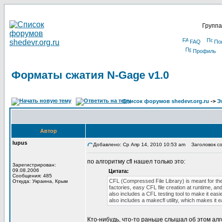
Группа
FAQ
По
Профиль
Форматы сжатия N-Gage v1.0
Список форумов shedevr.org.ru
->
Э
Автор
lupus
Добавлено: Ср Апр 14, 2010 10:53 am
Заголовок со
по алгоритму cfl нашел только это:
Зарегистрирован:
09.08.2006
Цитата:
Сообщения: 485
CFL (Compressed File Library) is meant for the 
Откуда: Украина, Крым
factories, easy CFL file creation at runtime, a
also includes a CFL testing tool to make it easi
also includes a makecfl utility, which makes it ea
Кто-нибудь, что-то раньше слышал об этом ал