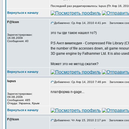
Последний раз редактировалось: lupus (Пт Апр 16, 201
Вернуться к началу
F@lcon
Добавлено: Ср Апр 14, 2010 4:41 pm
Заголовок соо
это ты где такое нашел то?)
Зарегистрирован:
16.08.2009
Сообщения: 40
P.S Англ википедия - Compressed File Library (CFL)
the number of file accesses down, all game resou
3D game engine by Fathammer Ltd. It is also used
Может это не метод сжатия?
Вернуться к началу
lupus
Добавлено: Ср Апр 14, 2010 7:46 pm
Заголовок соо
платформа n-gage...
Зарегистрирован:
09.08.2006
Сообщения: 485
Откуда: Украина, Крым
Вернуться к началу
F@lcon
Добавлено: Чт Апр 15, 2010 2:17 pm
Заголовок соо