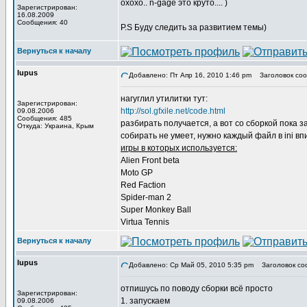
охохо.. n-gage это круто.... )
Зарегистрирован:
16.08.2009
Сообщения: 40
P.S Буду следить за развитием темы)
Вернуться к началу
lupus
Добавлено: Пт Апр 16, 2010 1:46 pm
Заголовок соо
нагуглил утилитки тут:
Зарегистрирован:
http://sol.gfxile.net/code.html
09.08.2006
Сообщения: 485
разбирать получается, а вот со сборкой пока 
Откуда: Украина, Крым
собирать не умеет, нужно каждый файл в ini впи
игры в которых используется:
Alien Front beta
Moto GP
Red Faction
Spider-man 2
Super Monkey Ball
Virtua Tennis
Вернуться к началу
lupus
Добавлено: Ср Май 05, 2010 5:35 pm
Заголовок со
отпишусь по поводу сборки всё просто
Зарегистрирован:
1. запускаем
09.08.2006