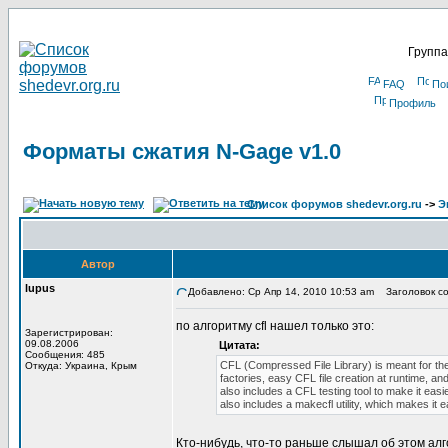
Группа
FAQ
По
Профиль
Форматы сжатия N-Gage v1.0
Список форумов shedevr.org.ru
->
Э
Автор
lupus
Добавлено: Ср Апр 14, 2010 10:53 am
Заголовок со
по алгоритму cfl нашел только это:
Зарегистрирован:
09.08.2006
Цитата:
Сообщения: 485
CFL (Compressed File Library) is meant for the 
Откуда: Украина, Крым
factories, easy CFL file creation at runtime, a
also includes a CFL testing tool to make it easi
also includes a makecfl utility, which makes it ea
Кто-нибудь, что-то раньше слышал об этом ал