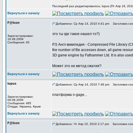
Последний раз редактировалось: lupus (Пт Апр 16, 201
Вернуться к началу
F@lcon
Добавлено: Ср Апр 14, 2010 4:41 pm
Заголовок соо
это ты где такое нашел то?)
Зарегистрирован:
16.08.2009
Сообщения: 40
P.S Англ википедия - Compressed File Library (CFL)
the number of file accesses down, all game resou
3D game engine by Fathammer Ltd. It is also used
Может это не метод сжатия?
Вернуться к началу
lupus
Добавлено: Ср Апр 14, 2010 7:46 pm
Заголовок соо
платформа n-gage...
Зарегистрирован:
09.08.2006
Сообщения: 485
Откуда: Украина, Крым
Вернуться к началу
F@lcon
Добавлено: Чт Апр 15, 2010 2:17 pm
Заголовок соо