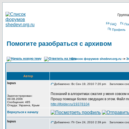
Группа
FAQ
По
Профиль
Помогите разобраться с архивом
Список форумов shedevr.org.ru
->
Э
Автор
lupus
Добавлено: Вс Сен 19, 2010 7:20 pm
Заголовок соо
Познаний в алгоритмах сжатия у меня совсем 
Зарегистрирован:
Прошу помощи более сведущих в этом. Файл по
09.08.2006
Сообщения: 485
http://ifolder.ru/19378104
Откуда: Украина, Крым
Вернуться к началу
lupus
Добавлено: Пт Сен 24, 2010 2:39 pm
Заголовок соо