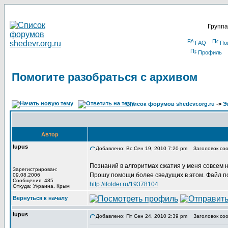
Группа
FAQ
По
Профиль
Помогите разобраться с архивом
Список форумов shedevr.org.ru
->
Э
Автор
lupus
Добавлено: Вс Сен 19, 2010 7:20 pm
Заголовок соо
Познаний в алгоритмах сжатия у меня совсем 
Зарегистрирован:
Прошу помощи более сведущих в этом. Файл по
09.08.2006
Сообщения: 485
http://ifolder.ru/19378104
Откуда: Украина, Крым
Вернуться к началу
lupus
Добавлено: Пт Сен 24, 2010 2:39 pm
Заголовок соо