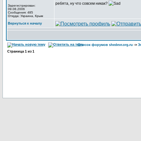
ребята, ну что совсем никак?
Зарегистрирован:
09.08.2006
Сообщения: 485
Откуда: Украина, Крым
Вернуться к началу
Список форумов shedevr.org.ru
->
Э
Страница
1
из
1