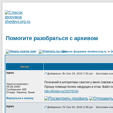
Помогите разобраться с архивом
Список форумов shedevr.org.ru
->
Э
Автор
lupus
Добавлено: Вс Сен 19, 2010 7:20 pm
Заголовок соо
Познаний в алгоритмах сжатия у меня совсем 
Зарегистрирован:
Прошу помощи более сведущих в этом. Файл по
09.08.2006
Сообщения: 485
http://ifolder.ru/19378104
Откуда: Украина, Крым
Вернуться к началу
lupus
Добавлено: Пт Сен 24, 2010 2:39 pm
Заголовок соо