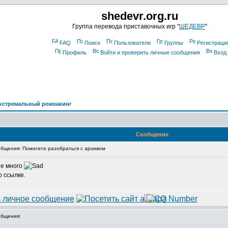
shedevr.org.ru
Группа перевода приставочных игр "
ШЕДЕВР
"
FAQ
Поиск
Пользователи
Группы
Регистраци
Профиль
Войти и проверить личные сообщения
Вход
кстремальный ромхакинг
Сообщение
бщения: Помогите разобраться с архивом
не много
 ссылке.
бщения: