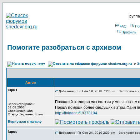
Группа
FAQ
По
Профиль
Помогите разобраться с архивом
Список форумов shedevr.org.ru
->
Э
Автор
lupus
Добавлено: Вс Сен 19, 2010 7:20 pm
Заголовок соо
Познаний в алгоритмах сжатия у меня совсем 
Зарегистрирован:
Прошу помощи более сведущих в этом. Файл по
09.08.2006
Сообщения: 485
http://ifolder.ru/19378104
Откуда: Украина, Крым
Вернуться к началу
lupus
Добавлено: Пт Сен 24, 2010 2:39 pm
Заголовок соо