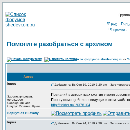
Группа
FAQ
По
Профиль
Помогите разобраться с архивом
Список форумов shedevr.org.ru
->
Э
Автор
lupus
Добавлено: Вс Сен 19, 2010 7:20 pm
Заголовок соо
Познаний в алгоритмах сжатия у меня совсем 
Зарегистрирован:
Прошу помощи более сведущих в этом. Файл по
09.08.2006
Сообщения: 485
http://ifolder.ru/19378104
Откуда: Украина, Крым
Вернуться к началу
lupus
Добавлено: Пт Сен 24, 2010 2:39 pm
Заголовок соо