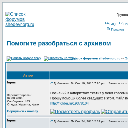
Группа
FAQ
По
Профиль
Помогите разобраться с архивом
Список форумов shedevr.org.ru
->
Э
Автор
lupus
Добавлено: Вс Сен 19, 2010 7:20 pm
Заголовок соо
Познаний в алгоритмах сжатия у меня совсем 
Зарегистрирован:
Прошу помощи более сведущих в этом. Файл по
09.08.2006
Сообщения: 485
http://ifolder.ru/19378104
Откуда: Украина, Крым
Вернуться к началу
lupus
Добавлено: Пт Сен 24, 2010 2:39 pm
Заголовок соо