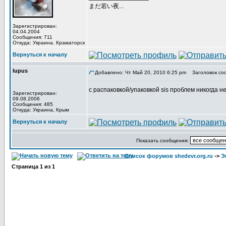
まだ若い夜...
Зарегистрирован:
04.04.2004
Сообщения: 711
Откуда: Украина. Краматорск
Вернуться к началу
lupus
Добавлено: Чт Май 20, 2010 6:25 pm
Заголовок со
с распаковкой/упаковкой sis проблем никогда не
Зарегистрирован:
09.08.2006
Сообщения: 485
Откуда: Украина, Крым
Вернуться к началу
Показать сообщения:
Список форумов shedevr.org.ru
->
Э
Страница
1
из
1