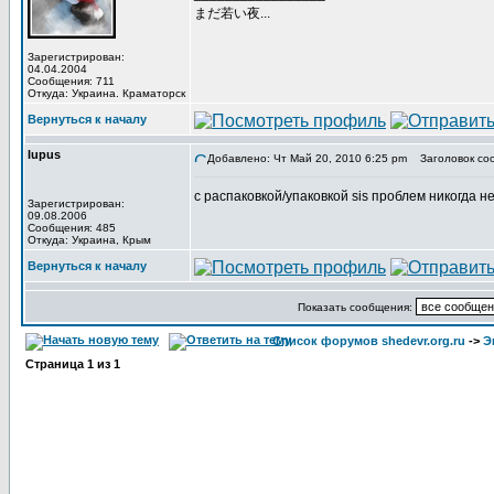
まだ若い夜...
Зарегистрирован:
04.04.2004
Сообщения: 711
Откуда: Украина. Краматорск
Вернуться к началу
lupus
Добавлено: Чт Май 20, 2010 6:25 pm
Заголовок со
с распаковкой/упаковкой sis проблем никогда не
Зарегистрирован:
09.08.2006
Сообщения: 485
Откуда: Украина, Крым
Вернуться к началу
Показать сообщения:
Список форумов shedevr.org.ru
->
Э
Страница
1
из
1