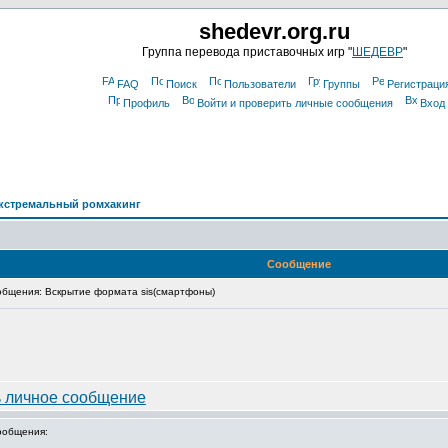
shedevr.org.ru
Группа перевода приставочных игр "
ШЕДЕВР
"
FAQ
Поиск
Пользователи
Группы
Регистраци
Профиль
Войти и проверить личные сообщения
Вход
кстремальный ромхакинг
Сообщение
бщения: Вскрытие формата sis(смартфоны)
ообщения: