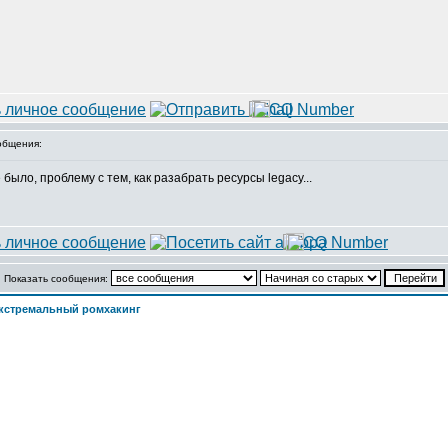
общения:
 было, проблему с тем, как разабрать ресурсы legacy...
Показать сообщения:
кстремальный ромхакинг