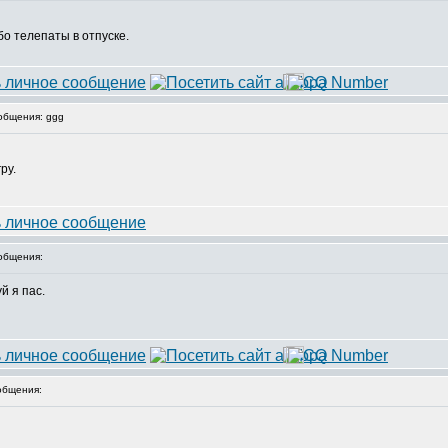
бо телепаты в отпуске.
общения: ggg
ру.
общения:
й я пас.
общения: