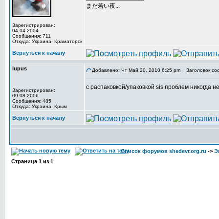
まだ若い夜...
Зарегистрирован:
04.04.2004
Сообщения: 711
Откуда: Украина. Краматорск
Вернуться к началу
lupus
Добавлено: Чт Май 20, 2010 6:25 pm
Заголовок со
с распаковкой/упаковкой sis проблем никогда не
Зарегистрирован:
09.08.2006
Сообщения: 485
Откуда: Украина, Крым
Вернуться к началу
Список форумов shedevr.org.ru
->
Э
Страница
1
из
1