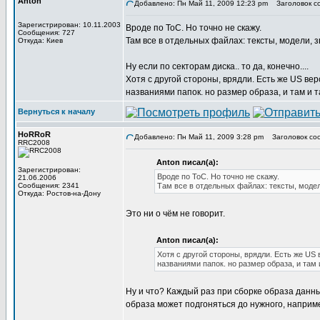
Anton
Добавлено: Пн Май 11, 2009 12:23 pm
Заголовок с
Зарегистрирован: 10.11.2003
Вроде по ToC. Но точно не скажу.
Сообщения: 727
Там все в отдельных файлах: тексты, модели, з
Откуда: Киев
Ну если по секторам диска.. то да, конечно....
Хотя с другой стороны, врядли. Есть же US ве
названиями папок. но размер образа, и там и та
Вернуться к началу
HoRRoR
Добавлено: Пн Май 11, 2009 3:28 pm
Заголовок со
RRC2008
Anton писал(а):
Зарегистрирован:
Вроде по ToC. Но точно не скажу.
21.06.2006
Сообщения: 2341
Там все в отдельных файлах: тексты, модел
Откуда: Ростов-на-Дону
Это ни о чём не говорит.
Anton писал(а):
Хотя с другой стороны, врядли. Есть же US
названиями папок. но размер образа, и там и 
Ну и что? Каждый раз при сборке образа данные
образа может подгоняться до нужного, напри
_________________