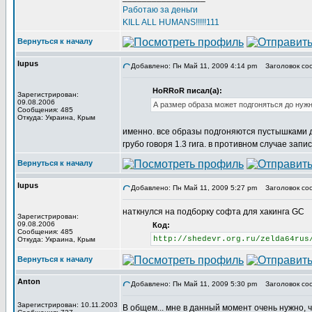
Работаю за деньги
KILL ALL HUMANS!!!!!111
Вернуться к началу
lupus
Добавлено: Пн Май 11, 2009 4:14 pm
Заголовок со
HoRRoR писал(а):
Зарегистрирован:
09.08.2006
А размер образа может подгоняться до нуж
Сообщения: 485
Откуда: Украина, Крым
именно. все образы подгоняются пустышками до
грубо говоря 1.3 гига. в противном случае запи
Вернуться к началу
lupus
Добавлено: Пн Май 11, 2009 5:27 pm
Заголовок со
наткнулся на подборку софта для хакинга GC
Зарегистрирован:
09.08.2006
Код:
Сообщения: 485
http://shedevr.org.ru/zelda64rus
Откуда: Украина, Крым
Вернуться к началу
Anton
Добавлено: Пн Май 11, 2009 5:30 pm
Заголовок со
Зарегистрирован: 10.11.2003
В общем... мне в данный момент очень нужно, ч