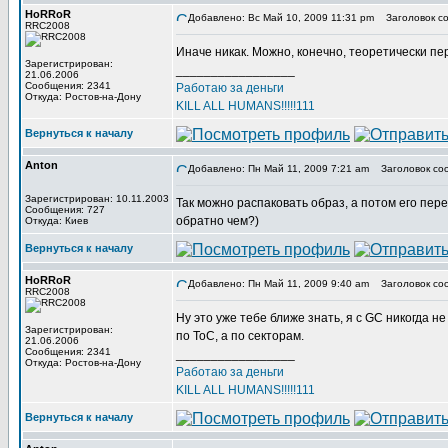
HoRRoR
Добавлено: Вс Май 10, 2009 11:31 pm
Заголовок со
RRC2008
Иначе никак. Можно, конечно, теоретически пер
Зарегистрирован:
_________________
21.06.2006
Сообщения: 2341
Работаю за деньги
Откуда: Ростов-на-Дону
KILL ALL HUMANS!!!!!111
Вернуться к началу
Anton
Добавлено: Пн Май 11, 2009 7:21 am
Заголовок со
Зарегистрирован: 10.11.2003
Так можно распаковать образ, а потом его пере
Сообщения: 727
обратно чем?)
Откуда: Киев
Вернуться к началу
HoRRoR
Добавлено: Пн Май 11, 2009 9:40 am
Заголовок со
RRC2008
Ну это уже тебе ближе знать, я с GC никогда н
Зарегистрирован:
по ToC, а по секторам.
21.06.2006
Сообщения: 2341
_________________
Откуда: Ростов-на-Дону
Работаю за деньги
KILL ALL HUMANS!!!!!111
Вернуться к началу