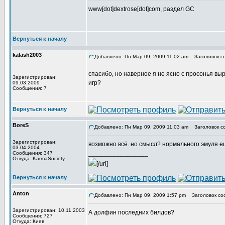
www[dot]dextrose[dot]com, раздел GC
Вернуться к началу
kalash2003
Добавлено: Пн Мар 09, 2009 11:02 am
Заголовок с
спасибо, но наверное я не ясно с просонья в
Зарегистрирован:
игр?
09.03.2009
Сообщения: 7
Вернуться к началу
BoreS
Добавлено: Пн Мар 09, 2009 11:03 am
Заголовок с
Зарегистрирован:
возможно всё. но смысл? нормального эмуля е
03.04.2004
_________________
Сообщения: 347
Откуда: KarmaSociety
[/url]
Вернуться к началу
Anton
Добавлено: Пн Мар 09, 2009 1:57 pm
Заголовок со
Зарегистрирован: 10.11.2003
А долфин последних билдов?
Сообщения: 727
Откуда: Киев