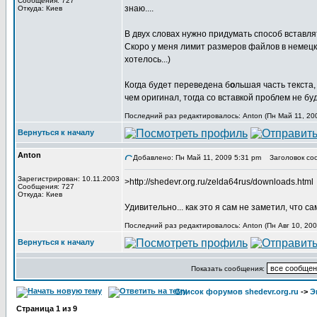
Сообщения: 727
знаю....
Откуда: Киев
В двух словах нужно придумать способ встав
Скоро у меня лимит размеров файлов в немецко
хотелось...)
Когда будет переведена б
о
льшая часть текста,
чем оригинал, тогда со вставкой проблем не буд
Последний раз редактировалось: Anton (Пн Май 11, 200
Вернуться к началу
Anton
Добавлено: Пн Май 11, 2009 5:31 pm
Заголовок со
Зарегистрирован: 10.11.2003
>http://shedevr.org.ru/zelda64rus/downloads.html
Сообщения: 727
Откуда: Киев
Удивительно... как это я сам не заметил, что са
Последний раз редактировалось: Anton (Пн Авг 10, 200
Вернуться к началу
Показать сообщения:
Список форумов shedevr.org.ru
->
Э
Страница
1
из
9