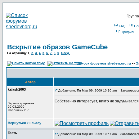
Группа
FAQ
По
Профиль
Вскрытие образов GameCube
На страницу
1
,
2
,
3
,
4
,
5
,
6
,
7
,
8
,
9
След.
Список форумов shedevr.org.ru
->
Э
Автор
kalash2003
Добавлено: Пн Мар 09, 2009 10:16 am
Заголовок с
Собственно интересует, никто не задумывался 
Зарегистрирован:
09.03.2009
Сообщения: 7
Вернуться к началу
Гость
Добавлено: Пн Мар 09, 2009 10:57 am
Заголовок с