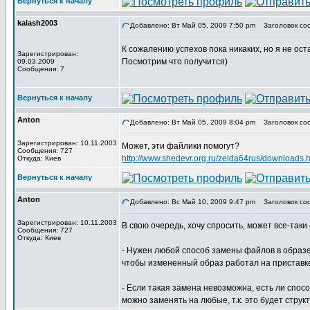
Вернуться к началу
kalash2003
Добавлено: Вт Май 05, 2009 7:50 pm
Заголовок со
К сожалению успехов пока никаких, но я не ост
Зарегистрирован:
Посмотрим что получится)
09.03.2009
Сообщения: 7
Вернуться к началу
Anton
Добавлено: Вт Май 05, 2009 8:04 pm
Заголовок со
Зарегистрирован: 10.11.2003
Может, эти файлики помогут?
Сообщения: 727
http://www.shedevr.org.ru/zelda64rus/downloads
Откуда: Киев
Вернуться к началу
Anton
Добавлено: Вс Май 10, 2009 9:47 pm
Заголовок со
Зарегистрирован: 10.11.2003
В свою очередь, хочу спросить, может все-таки 
Сообщения: 727
Откуда: Киев
- Нужен любой способ замены файлов в образе
чтобы измененный образ работал на приставке
- Если такая замена невозможна, есть ли спос
можно заменять на любые, т.к. это будет структ