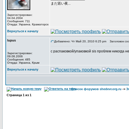
まだ若い夜...
Зарегистрирован:
04.04.2004
Сообщения: 711
Откуда: Украина. Краматорск
Вернуться к началу
lupus
Добавлено: Чт Май 20, 2010 6:25 pm
Заголовок со
с распаковкой/упаковкой sis проблем никогда не
Зарегистрирован:
09.08.2006
Сообщения: 485
Откуда: Украина, Крым
Вернуться к началу
Список форумов shedevr.org.ru
->
Э
Страница
1
из
1