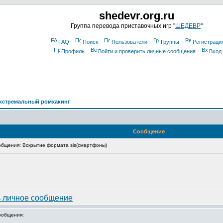
shedevr.org.ru
Группа перевода приставочных игр "
ШЕДЕВР
"
FAQ
Поиск
Пользователи
Группы
Регистраци
Профиль
Войти и проверить личные сообщения
Вход
кстремальный ромхакинг
Сообщение
бщения: Вскрытие формата sis(смартфоны)
ообщения: