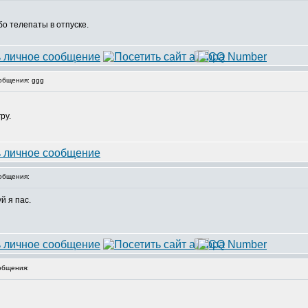
бо телепаты в отпуске.
общения: ggg
ру.
общения:
й я пас.
общения: