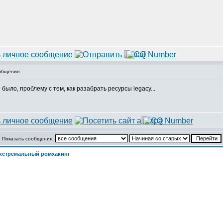
общения:
 было, проблему с тем, как разабрать ресурсы legacy...
Показать сообщения:
кстремальный ромхакинг