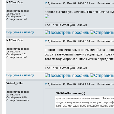
NADVooDoo
Добавлено: Ср Июл 07, 2004 3:09 am
Заголовок со
Зарегистрирован:
Как это ты воткнуть хочешь? Его для начала нуж
13.01.2004
Сообщения: 101
Откуда: moscow!
_________________
The Truth is What you Believe!
Вернуться к началу
NADVooDoo
Добавлено: Ср Июл 07, 2004 3:14 am
Заголовок со
Зарегистрирован:
прости - невнимательно прочитал.. Ты на наро
13.01.2004
создать какую-нить папку и засунь туда гиф-ку 
Сообщения: 101
Откуда: moscow!
тока методом проб и ошибок можна определить 
_________________
The Truth is What you Believe!
Вернуться к началу
Virtual_Killer
Добавлено: Ср Июл 07, 2004 4:04 am
Заголовок со
Зарегистрирован:
NADVooDoo писал(а):
25.03.2004
Сообщения: 610
прости - невнимательно прочитал.. Ты на н
Откуда: Чекагинск
создать какую-нить папку и засунь туда гиф
там тока методом проб и ошибок можна опре