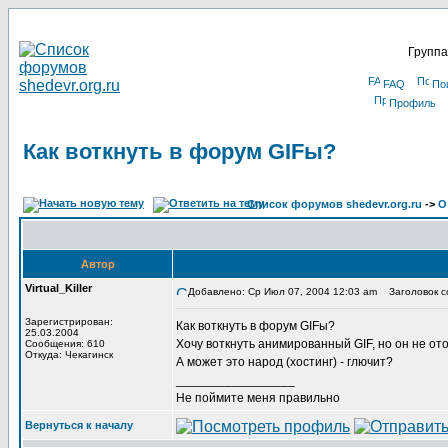
Группа
FAQ
По
Профиль
Как воткнуть в форум GIFы?
Список форумов shedevr.org.ru
->
О
Автор
Virtual_Killer
Добавлено: Ср Июл 07, 2004 12:03 am
Заголовок со
Зарегистрирован:
Как воткнуть в форум GIFы?
25.03.2004
Хочу воткнуть анимированный GIF, но он не от
Сообщения: 610
Откуда: Чекагинск
А может это народ (хостинг) - глючит?
_________________
Не поймите меня правильно
Вернуться к началу