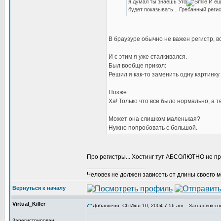
я думал ты знаешь это
И еще
будет показывать... Гребанный реги
В браузуре обычно не важен регистр, во
И с этим я уже сталкивался.
Был вообще прикол:
Решил я как-то заменить одну картинку -
Позже:
Ха! Только что всё было нормально, а т
Может она слишком маленькая?
Нужно попробовать с большой.
Про регистры... Хостинг тут АБСОЛЮТНО не при
_________________
Человек не должен зависеть от длины своего 
Вернуться к началу
Virtual_Killer
Добавлено: Сб Июл 10, 2004 7:56 am
Заголовок со
Зарегистрирован: