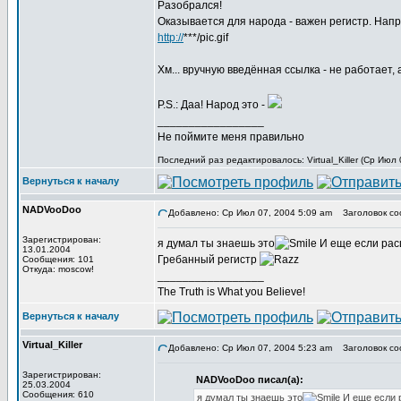
Разобрался!
Оказывается для народа - важен регистр. Напри
http://
***/pic.gif
Хм... вручную введённая ссылка - не работает,
P.S.: Даа! Народ это -
_________________
Не поймите меня правильно
Последний раз редактировалось: Virtual_Killer (Ср Июл
Вернуться к началу
NADVooDoo
Добавлено: Ср Июл 07, 2004 5:09 am
Заголовок со
Зарегистрирован:
я думал ты знаешь это
И еще если расш
13.01.2004
Гребанный регистр
Сообщения: 101
Откуда: moscow!
_________________
The Truth is What you Believe!
Вернуться к началу
Virtual_Killer
Добавлено: Ср Июл 07, 2004 5:23 am
Заголовок со
Зарегистрирован:
NADVooDoo писал(а):
25.03.2004
Сообщения: 610
я думал ты знаешь это
И еще если р