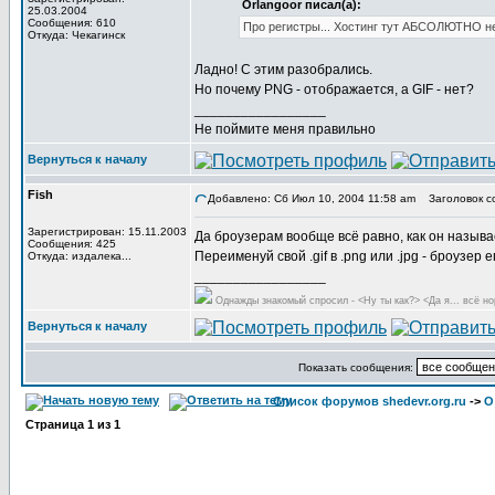
Orlangoor писал(а):
25.03.2004
Сообщения: 610
Про регистры... Хостинг тут АБСОЛЮТНО не 
Откуда: Чекагинск
Ладно! С этим разобрались.
Но почему PNG - отображается, а GIF - нет?
_________________
Не поймите меня правильно
Вернуться к началу
Fish
Добавлено: Сб Июл 10, 2004 11:58 am
Заголовок с
Зарегистрирован: 15.11.2003
Да броузерам вообще всё равно, как он называ
Сообщения: 425
Переименуй свой .gif в .png или .jpg - броузер
Откуда: издалека...
_________________
Однажды знакомый спросил - <Ну ты как?> <Да я... всё но
Вернуться к началу
Показать сообщения:
Список форумов shedevr.org.ru
->
О
Страница
1
из
1