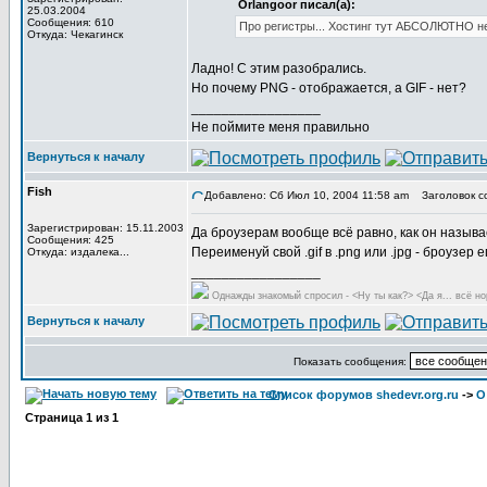
Orlangoor писал(а):
25.03.2004
Сообщения: 610
Про регистры... Хостинг тут АБСОЛЮТНО не 
Откуда: Чекагинск
Ладно! С этим разобрались.
Но почему PNG - отображается, а GIF - нет?
_________________
Не поймите меня правильно
Вернуться к началу
Fish
Добавлено: Сб Июл 10, 2004 11:58 am
Заголовок с
Зарегистрирован: 15.11.2003
Да броузерам вообще всё равно, как он называ
Сообщения: 425
Переименуй свой .gif в .png или .jpg - броузер
Откуда: издалека...
_________________
Однажды знакомый спросил - <Ну ты как?> <Да я... всё но
Вернуться к началу
Показать сообщения:
Список форумов shedevr.org.ru
->
О
Страница
1
из
1