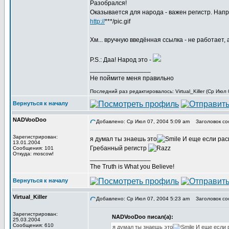
Разобрался!
Оказывается для народа - важен регистр. Напри
http://
***/pic.gif
Хм... вручную введённая ссылка - не работает,
P.S.: Даа! Народ это -
_________________
Не поймите меня правильно
Последний раз редактировалось: Virtual_Killer (Ср Июл
Вернуться к началу
NADVooDoo
Добавлено: Ср Июл 07, 2004 5:09 am
Заголовок со
Зарегистрирован:
я думал ты знаешь это
И еще если расш
13.01.2004
Гребанный регистр
Сообщения: 101
Откуда: moscow!
_________________
The Truth is What you Believe!
Вернуться к началу
Virtual_Killer
Добавлено: Ср Июл 07, 2004 5:23 am
Заголовок со
Зарегистрирован:
NADVooDoo писал(а):
25.03.2004
Сообщения: 610
я думал ты знаешь это
И еще если р