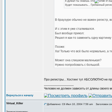
я думал ты знаешь это
И еще
будет показывать... Гребанный реги
В браузуре обычно не важен регистр, во
И с этим я уже сталкивался.
Был вообще прикол:
Решил я как-то заменить одну картинку -
Позже:
Ха! Только что всё было нормально, а т
Может она слишком маленькая?
Нужно попробовать с большой.
Про регистры... Хостинг тут АБСОЛЮТНО не при
_________________
Человек не должен зависеть от длины своего 
Вернуться к началу
Virtual_Killer
Добавлено: Сб Июл 10, 2004 7:56 am
Заголовок со
Зарегистрирован: