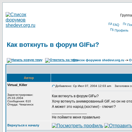
Группа
FAQ
По
Профиль
Как воткнуть в форум GIFы?
Список форумов shedevr.org.ru
->
О
Автор
Virtual_Killer
Добавлено: Ср Июл 07, 2004 12:03 am
Заголовок со
Зарегистрирован:
Как воткнуть в форум GIFы?
25.03.2004
Хочу воткнуть анимированный GIF, но он не от
Сообщения: 610
Откуда: Чекагинск
А может это народ (хостинг) - глючит?
_________________
Не поймите меня правильно
Вернуться к началу