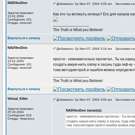
NADVooDoo
Добавлено: Ср Июл 07, 2004 3:09 am
Заголовок со
Зарегистрирован:
Как это ты воткнуть хочешь? Его для начала нуж
13.01.2004
Сообщения: 101
Откуда: moscow!
_________________
The Truth is What you Believe!
Вернуться к началу
NADVooDoo
Добавлено: Ср Июл 07, 2004 3:14 am
Заголовок со
Зарегистрирован:
прости - невнимательно прочитал.. Ты на наро
13.01.2004
создать какую-нить папку и засунь туда гиф-ку 
Сообщения: 101
Откуда: moscow!
тока методом проб и ошибок можна определить 
_________________
The Truth is What you Believe!
Вернуться к началу
Virtual_Killer
Добавлено: Ср Июл 07, 2004 4:04 am
Заголовок со
Зарегистрирован:
NADVooDoo писал(а):
25.03.2004
Сообщения: 610
прости - невнимательно прочитал.. Ты на н
Откуда: Чекагинск
создать какую-нить папку и засунь туда гиф
там тока методом проб и ошибок можна опре