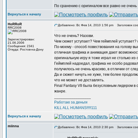
По сранению с оригиналом все равно не очень
Вернуться к началу
HoRRoR
Добавлено: Вс Фев 14, 2010 1:56 pm
Заголовок соо
RRC2008
Что не очень? Назови.
Зарегистрирован:
Чем сюжет уступает? Чем геймплей уступает? 
21.06.2006
Сообщения: 2341
По-моему - способ повествования на голову вы
Откуда: Ростов-на-Дону
отличная графика и анимация дают возможност
оригинальную игру я тоже играл не столько из-
Геймплей надоедал, графика не особо радовала
получилось не очень красиво, в отличии от сле
Да и сюжет ничуть не хуже, тем более продол
что не может не доставлять.
Final Fantasy VII была безусловным лидером в 
жанре.
_________________
Работаю за деньги
KILL ALL HUMANS!!!!!111
Вернуться к началу
miinna
Добавлено: Вс Фев 14, 2010 2:30 pm
Заголовок соо