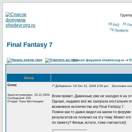
Группа
FAQ
По
Профиль
Final Fantasy 7
Список форумов shedevr.org.ru
->
П
Автор
Gorez
Добавлено: Сб Окт 31, 2009 2:50 pm
Заголовок сооб
Зарегистрирован: 19.11.2004
Всем привет. Давненько уже не заходил я на эт
Сообщения: 205
Однако, недавно всё же заиграла ностальгия п
Откуда: Горы Шотландии
возможное колличество игр Final Fantasy 7.
Помню как-то давно видел на каком-то форуме 
результатов не получил на эту тему. Может кто
по сюжету? Фильм, кстати, тоже считается))
_________________