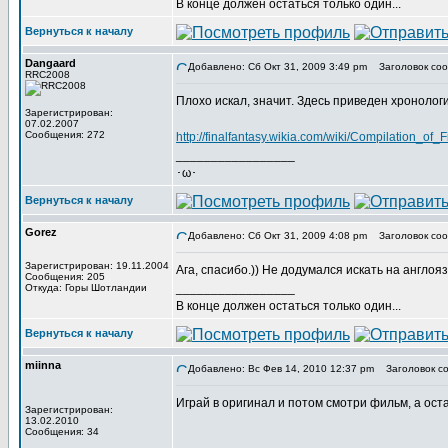
В конце должен остаться только один...
Вернуться к началу
Dangaard
Добавлено: Сб Окт 31, 2009 3:49 pm
Заголовок соо
RRC2008
Плохо искал, значит. Здесь приведен хронолог
Зарегистрирован:
07.02.2007
Сообщения: 272
http://finalfantasy.wikia.com/wiki/Compilation_of_
_________________
･ω･
Вернуться к началу
Gorez
Добавлено: Сб Окт 31, 2009 4:08 pm
Заголовок соо
Зарегистрирован: 19.11.2004
Ага, спасибо.)) Не додумался искать на англоя
Сообщения: 205
_________________
Откуда: Горы Шотландии
В конце должен остаться только один...
Вернуться к началу
miinna
Добавлено: Вс Фев 14, 2010 12:37 pm
Заголовок со
Играй в оригинал и потом смотри фильм, а ос
Зарегистрирован:
13.02.2010
Сообщения: 34