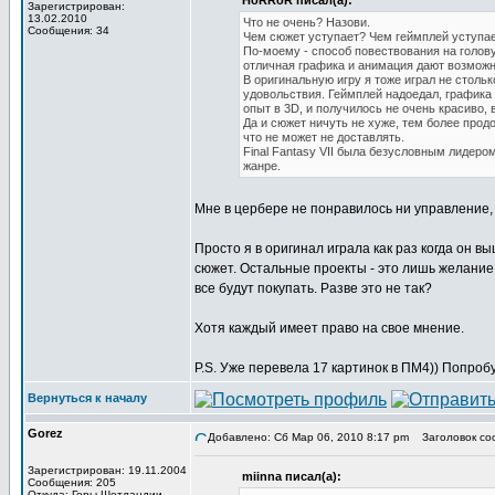
HoRRoR писал(а):
Зарегистрирован:
13.02.2010
Что не очень? Назови.
Сообщения: 34
Чем сюжет уступает? Чем геймплей уступае
По-моему - способ повествования на голову
отличная графика и анимация дают возможн
В оригинальную игру я тоже играл не стольк
удовольствия. Геймплей надоедал, графика 
опыт в 3D, и получилось не очень красиво, 
Да и сюжет ничуть не хуже, тем более прод
что не может не доставлять.
Final Fantasy VII была безусловным лидеро
жанре.
Мне в цербере не понравилось ни управление,
Просто я в оригинал играла как раз когда он 
сюжет. Остальные проекты - это лишь желание 
все будут покупать. Разве это не так?
Хотя каждый имеет право на свое мнение.
P.S. Уже перевела 17 картинок в ПМ4)) Попробу
Вернуться к началу
Gorez
Добавлено: Сб Мар 06, 2010 8:17 pm
Заголовок со
Зарегистрирован: 19.11.2004
miinna писал(а):
Сообщения: 205
Откуда: Горы Шотландии