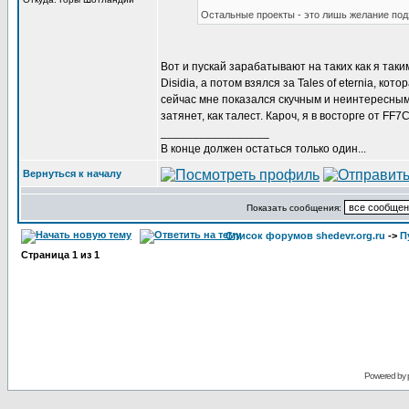
Остальные проекты - это лишь желание под
Вот и пускай зарабатывают на таких как я таки
Disidia, а потом взялся за Tales of eternia, к
сейчас мне показался скучным и неинтересным. 
затянет, как талест. Кароч, я в восторге от FF
_________________
В конце должен остаться только один...
Вернуться к началу
Показать сообщения:
Список форумов shedevr.org.ru
->
П
Страница
1
из
1
Powered by