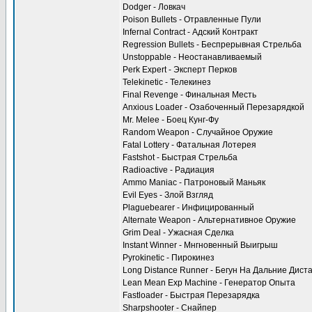
Dodger - Ловкач
Poison Bullets - Отравленные Пули
Infernal Contract - Адский Контракт
Regression Bullets - Беспрерывная Стрельба
Unstoppable - Неостанавливаемый
Perk Expert - Эксперт Перков
Telekinetic - Телекинез
Final Revenge - Финальная Месть
Anxious Loader - Озабоченный Перезарядкой
Mr. Melee - Боец Кунг-Фу
Random Weapon - Случайное Оружие
Fatal Lottery - Фатальная Лотерея
Fastshot - Быстрая Стрельба
Radioactive - Радиация
Ammo Maniac - Патроновый Маньяк
Evil Eyes - Злой Взгляд
Plaguebearer - Инфицированный
Alternate Weapon - Альтернативное Оружие
Grim Deal - Ужасная Сделка
Instant Winner - Мнгновенный Выигрыш
Pyrokinetic - Пирокинез
Long Distance Runner - Бегун На Дальние Дист
Lean Mean Exp Machine - Генератор Опыта
Fastloader - Быстрая Перезарядка
Sharpshooter - Снайпер