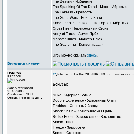
The Beating - Избиение
The Spanking Of The Dead - Месть Мёртвых
The Fortress - Крепость
The Gang Wars - Войны Банд
Knee-deep in the Dead - По Горло в Мёртвых
Cross Fire - Перекрёстный Огонь
Army of Three - Армия Трёх
Monster Blues - Монстр-Блюз
The Gathering - Концентрация
Игру можно скачать
здесь
.
Вернуться к началу
HoRRoR
Добавлено: Пн Ноя 20, 2006 6:09 pm
Заголовок соо
RRC2008
Бонусы:
Зарегистрирован:
21.06.2006
Сообщения: 2341
Nuke - Ядерная Бомба
Откуда: Ростов-на-Дону
Double Experience - Удвоенный Опыт
Fireblast - Огненный Заряд
Shock Chain - Электрическая Цепь
Reflex Boost - Замедленное Восприятие
Shield - Щит
Freeze - Заморозка
Speed - Скорость