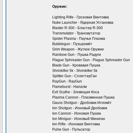
Оружие:
Lighting Rifle - Грозовая Винтовка
Nuke Launcher - Ядерная Установка
Blaster R-300 - Бластер R-300
Transmutator - Трансмутатор
Spider Plasma - Паучья Плазма
Bubblegun - Пузыромёт
Grim Weapon - Жуткое Оружие
Rainbow Gun - Пушка Радуги
Plague Sphreader Gun - Plague Sphreader Gun
Blade Gun - Кровавая Пушка
Shrinkifier 5k - Shrinkifier 5k
Splitter Gun - СплиттерГан
RayGun - RayGun
Flameburst - Напалм
Evil Scythe - Зловещая Коса
Plasma Cannon - Плазменная Пушка
Gauss Shotgun - Дробовик-Игломёт
Ion Shotgun - Ионовый Дробовик
Ion Cannon - Ионовая Пушка
Ion Minigun - Ионовый Миниган
Ion Rifle - Ионовая Винтовка
Pulse Gun - Пульсатор