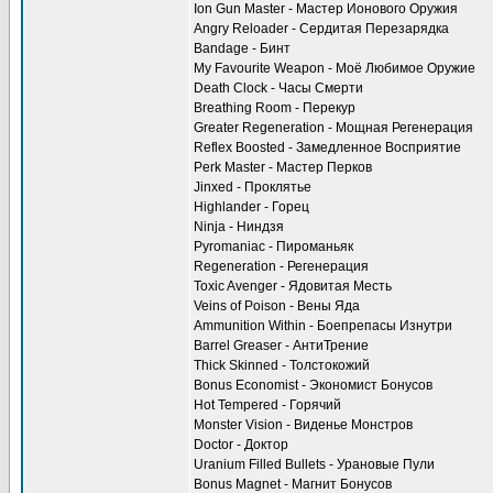
Ion Gun Master - Мастер Ионового Оружия
Angry Reloader - Сердитая Перезарядка
Bandage - Бинт
My Favourite Weapon - Моё Любимое Оружие
Death Clock - Часы Смерти
Breathing Room - Перекур
Greater Regeneration - Мощная Регенерация
Reflex Boosted - Замедленное Восприятие
Perk Master - Мастер Перков
Jinxed - Проклятье
Highlander - Горец
Ninja - Ниндзя
Pyromaniac - Пироманьяк
Regeneration - Регенерация
Toxic Avenger - Ядовитая Месть
Veins of Poison - Вены Яда
Ammunition Within - Боепрепасы Изнутри
Barrel Greaser - АнтиТрение
Thick Skinned - Толстокожий
Bonus Economist - Экономист Бонусов
Hot Tempered - Горячий
Monster Vision - Виденье Монстров
Doctor - Доктор
Uranium Filled Bullets - Урановые Пули
Bonus Magnet - Магнит Бонусов