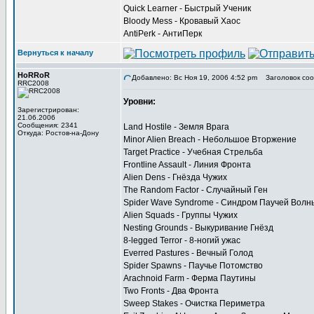
Quick Learner - Быстрый Ученик
Bloody Mess - Кровавый Хаос
AntiPerk - АнтиПерк
Вернуться к началу
HoRRoR
Добавлено: Вс Ноя 19, 2006 4:52 pm
Заголовок соо
RRC2008
Уровни:
Зарегистрирован:
21.06.2006
Сообщения: 2341
Land Hostile - Земля Врага
Откуда: Ростов-на-Дону
Minor Alien Breach - Небольшое Вторжение
Target Practice - Учебная Стрельба
Frontline Assault - Линия Фронта
Alien Dens - Гнёзда Чужих
The Random Factor - Случайный Ген
Spider Wave Syndrome - Синдром Паучей Волн
Alien Squads - Группы Чужих
Nesting Grounds - Выкуривание Гнёзд
8-legged Terror - 8-ногий ужас
Everred Pastures - Вечный Голод
Spider Spawns - Паучье Потомство
Arachnoid Farm - Ферма Паутины
Two Fronts - Два Фронта
Sweep Stakes - Очистка Периметра