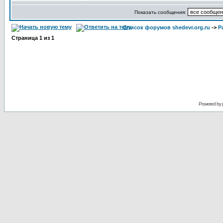
Показать сообщения:
Список форумов shedevr.org.ru
->
Р
Страница
1
из
1
Powered by