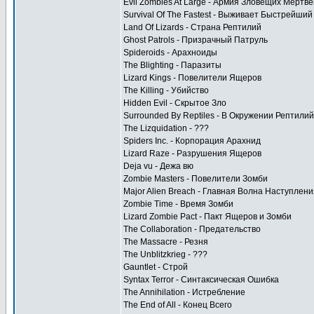
Evil Zombies At Large - Армия Зловещих Мертв
Survival Of The Fastest - Выживает Быстрейший
Land Of Lizards - Страна Рептилий
Ghost Patrols - Призрачный Патруль
Spideroids - Арахноиды
The Blighting - Паразиты
Lizard Kings - Повелители Ящеров
The Killing - Убийство
Hidden Evil - Скрытое Зло
Surrounded By Reptiles - В Окружении Рептилий
The Lizquidation - ???
Spiders Inc. - Корпорация Арахнид
Lizard Raze - Разрушения Ящеров
Deja vu - Дежа вю
Zombie Masters - Повелители Зомби
Major Alien Breach - Главная Волна Наступлени
Zombie Time - Время Зомби
Lizard Zombie Pact - Пакт Ящеров и Зомби
The Collaboration - Предательство
The Massacre - Резня
The Unblitzkrieg - ???
Gauntlet - Строй
Syntax Terror - Синтаксическая Ошибка
The Annihilation - Истребление
The End of All - Конец Всего