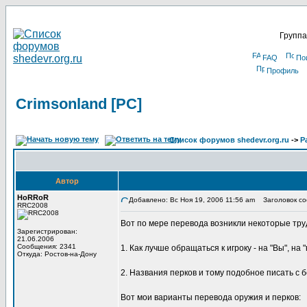
Группа
FAQ
По
Профиль
Crimsonland [PC]
Список форумов shedevr.org.ru
->
Р
Автор
HoRRoR
Добавлено: Вс Ноя 19, 2006 11:56 am
Заголовок соо
RRC2008
Вот по мере перевода возникли некоторые тру
Зарегистрирован:
21.06.2006
Сообщения: 2341
1. Как лучше обращаться к игроку - на "Вы", на 
Откуда: Ростов-на-Дону
2. Названия перков и тому подобное писать с 
Вот мои варианты перевода оружия и перков: