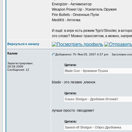
Energizer - Активизатор
Weapon Power Up - Усилитель Оружия
Fire Bullets - Огненные Пули
MediKit - Аптечка
И ещё: в игре есть режим Typ'o'Shooter, в кото
это слово? Можно транслитом, а можно, наприме
Вернуться к началу
Калем
Добавлено: Пт Янв 05, 2007 4:37 pm
Заголовок соо
Зарегистрирован:
Цитата:
28.09.2006
Сообщения: 12
Blade Gun - Кровавая Пушка
blade - это лезвие ,клинок
Цитата:
Gauss Shotgun - Дробовик-Игломёт
лучше просто -гвоздемет
Цитата:
Sawed-off Shotgun - Обрез Дробовика