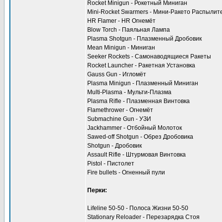
Rocket Minigun - Рокетный Миниган
Mini-Rocket Swarmers - Мини-Ракето Распылит
HR Flamer - HR Огнемёт
Blow Torch - Паяльная Лампа
Plasma Shotgun - Плазменный Дробовик
Mean Minigun - Миниган
Seeker Rockets - Самонаводящиеся Ракеты
Rocket Launcher - Ракетная Установка
Gauss Gun - Игломёт
Plasma Minigun - Плазменный Миниган
Multi-Plasma - Мульти-Плазма
Plasma Rifle - Плазменная Винтовка
Flamethrower - Огнемёт
Submachine Gun - УЗИ
Jackhammer - Отбойный Молоток
Sawed-off Shotgun - Обрез Дробовика
Shotgun - Дробовик
Assault Rifle - Штурмовая Винтовка
Pistol - Пистолет
Fire bullets - Огненный пули
Перки:
Lifeline 50-50 - Полоса Жизни 50-50
Stationary Reloader - Перезарядка Стоя