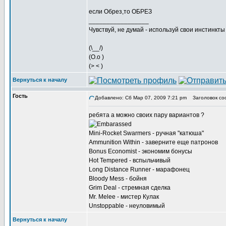
если Обрез,то ОБРЕЗ
_________________
Чувствуй, не думай - используй свои инстинкты
(\__/)
(O.o )
(> < )
Вернуться к началу
Гость
Добавлено: Сб Мар 07, 2009 7:21 pm
Заголовок со
ребята а можно своих пару вариантов ?
Mini-Rocket Swarmers - ручная "катюша"
Ammunition Within - заверните еще патронов
Bonus Economist - экономим бонусы
Hot Tempered - вспыльчивый
Long Distance Runner - марафонец
Bloody Mess - бойня
Grim Deal - стремная сделка
Mr. Melee - мистер Кулак
Unstoppable - неуловимый
Вернуться к началу