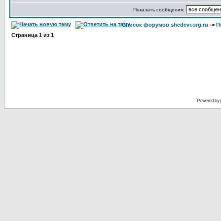
Показать сообщения:
Список форумов shedevr.org.ru
->
П
Страница
1
из
1
Powered by