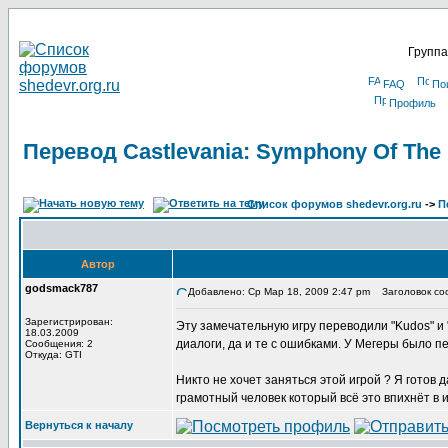
Группа
FAQ
По
Профиль
Перевод Castlevania: Symphony Of The 
Список форумов shedevr.org.ru
->
П
Автор
godsmack787
Добавлено: Ср Мар 18, 2009 2:47 pm
Заголовок сооб
Зарегистрирован:
Эту замечательную игру переводили "Kudos" и 
18.03.2009
диалоги, да и те с ошибками. У Мегеры было пе
Сообщения: 2
Откуда: GTI
Никто не хочет заняться этой игрой ? Я готов 
грамотный человек который всё это впихнёт в и
Вернуться к началу