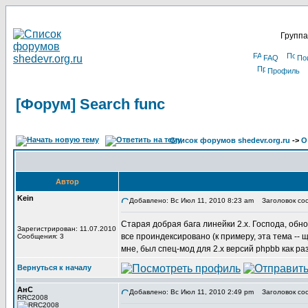
Группа
FAQ
По
Профиль
[Форум] Search func
Список форумов shedevr.org.ru
->
О
Автор
Kein
Добавлено: Вс Июл 11, 2010 8:23 am
Заголовок соо
Старая добрая бага линейки 2.x. Господа, обнов
Зарегистрирован: 11.07.2010
все проиндексировано (к примеру, эта тема -- щ
Сообщения: 3
мне, был спец-мод для 2.x версий phpbb как ра
Вернуться к началу
АнС
Добавлено: Вс Июл 11, 2010 2:49 pm
Заголовок со
RRC2008