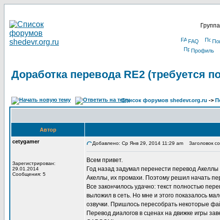
Группа
FAQ
По
Профиль
Доработка перевода RE2 (требуется п
Список форумов shedevr.org.ru
->
П
Автор
cetygamer
Добавлено: Ср Янв 29, 2014 11:29 am
Заголовок соо
Всем привет.
Зарегистрирован:
Год назад задумал перенести перевод Акеллы 
29.01.2014
Сообщения: 5
Акеллы, их промахи. Поэтому решил начать пер
Все закончилось удачно: текст полностью пере
выложил в сеть. Но мне и этого показалось ма
озвучки. Пришлось пересобрать некоторые файл
Перевод диалогов в сценах на движке игры зав