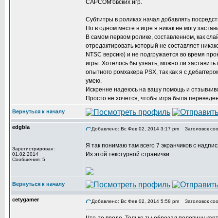
CAPCOM'овских игр.
Субтитры в роликах начал добавлять посредст
Но в одном месте в игре я никак не могу заст
В самом первом ролике, составленном, как сл
отредактировать который не составляет никако
NTSC версию) и не подгружается во время про
игры. Хотелось бы узнать, можно ли заставить 
опытного ромхакера PSX, так как я с дебаггер
умею.
Искренне надеюсь на вашу помощь и отзывчиво
Просто не хочется, чтобы игра была переведена
Вернуться к началу
edgbla
Добавлено: Вс Фев 02, 2014 3:17 pm
Заголовок соо
Я так понимаю там всего 7 экранчиков с надпи
Зарегистрирован:
Из этой текстурной странички:
01.02.2014
Сообщения: 5
Вернуться к началу
cetygamer
Добавлено: Вс Фев 02, 2014 5:58 pm
Заголовок соо